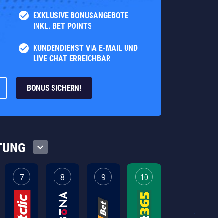
check_circle
EXKLUSIVE BONUSANGEBOTE
INKL. BET POINTS
check_circle
KUNDENDIENST VIA E-MAIL UND
LIVE CHAT ERREICHBAR
BONUS SICHERN!
TUNG
keyboard_arrow_down
7
8
9
10