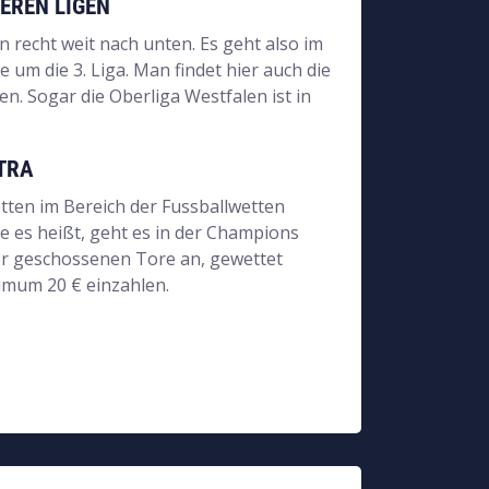
EREN LIGEN
n recht weit nach unten. Es geht also im
um die 3. Liga. Man findet hier auch die
. Sogar die Oberliga Westfalen ist in
TRA
tten im Bereich der Fussballwetten
ie es heißt, geht es in der Champions
er geschossenen Tore an, gewettet
imum 20 € einzahlen.