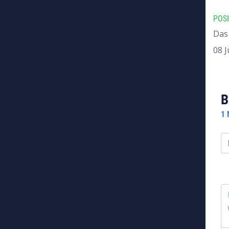
POSI
Das 
08 J
B
1