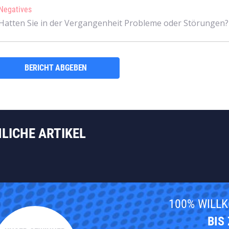
Negatives
BERICHT ABGEBEN
LICHE ARTIKEL
100% WILL
BIS