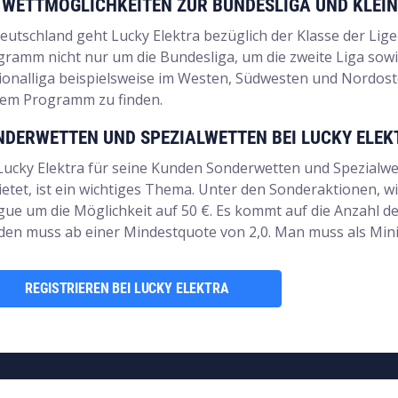
E WETTMÖGLICHKEITEN ZUR BUNDESLIGA UND KLEIN
eutschland geht Lucky Elektra bezüglich der Klasse der Lige
ramm nicht nur um die Bundesliga, um die zweite Liga sowie 
onalliga beispielsweise im Westen, Südwesten und Nordosten
sem Programm zu finden.
NDERWETTEN UND SPEZIALWETTEN BEI LUCKY ELEK
Lucky Elektra für seine Kunden Sonderwetten und Spezialwe
etet, ist ein wichtiges Thema. Unter den Sonderaktionen, w
gue um die Möglichkeit auf 50 €. Es kommt auf die Anzahl d
den muss ab einer Mindestquote von 2,0. Man muss als Min
REGISTRIEREN BEI LUCKY ELEKTRA