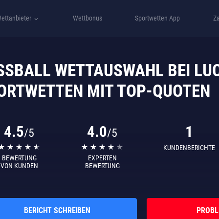
ettanbieter
Wettbonus
Sportwetten App
Z
SSBALL WETTAUSWAHL BEI LUC
ORTWETTEN MIT TOP-QUOTEN
4.5
4.0
1
/5
/5
KUNDENBERICHTE
BEWERTUNG
EXPERTEN
VON KUNDEN
BEWERTUNG
BERICHT SCHREIBEN
PROBL