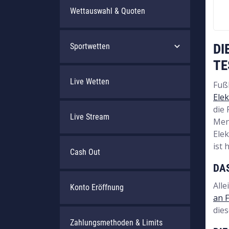
Wettauswahl & Quoten
DI
keyboard_arrow_down
Sportwetten
TE
Live Wetten
Fußb
Elek
die 
Live Stream
Menü
Ele
ist 
Cash Out
DA
All
Konto Eröffnung
an 
dies
Zahlungsmethoden & Limits