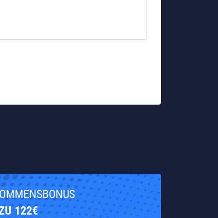
KOMMENSBONUS
 ZU 122€