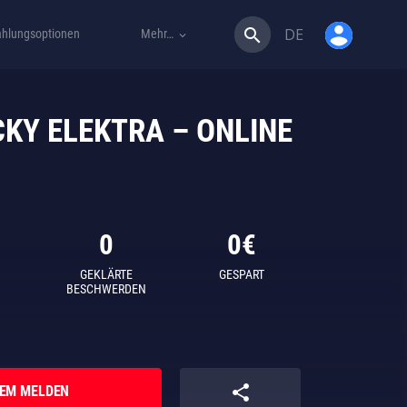
account_circle
search
DE
ahlungsoptionen
Mehr…
EN
KY ELEKTRA – ONLINE
RU
0
0€
GEKLÄRTE
GESPART
BESCHWERDEN
share
EM MELDEN