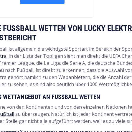
E FUSSBALL WETTEN VON LUCKY ELEKTRA
STBERICHT
all ist allgemein die wichtigste Sportart im Bereich der S
tra
. In der Liste der Topligen sieht man direkt die UEFA C
Premier League, die La Liga, die Serie A, die deutsche Bunde
 nach Fußball, ist direkt zu erkennen, dass die Auswahl vo
ktra gehört nämlich zu den Webanbietern, die die Anzahl de
hier zu sehen, es sind also deutlich über 1000 Wettmöglichke
S WETTANGEBOT AN FUSSBALL WETTEN
eine von den Kontinenten und von den einzelnen Nationen he
Fußball
zu überzeugen. Natürlich ist jeder Kontinent vertre
er Stelle gar nicht alle aufgeführt werden, weil es zu viele si