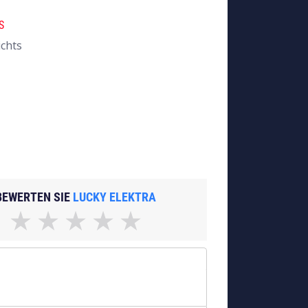
S
ichts
BEWERTEN SIE
LUCKY ELEKTRA