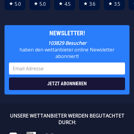
5.0
5.0
4.5
3.6
3.5
star
star
star
star
star
NEWSLETTER!
103829 Besucher
haben den wettanbieter.online Newsletter
abonniert!
JETZT ABONNIEREN
UNSERE WETTANBIETER WERDEN BEGUTACHTET
DURCH: