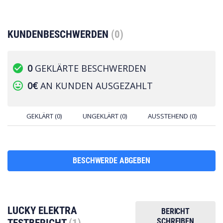
KUNDENBESCHWERDEN
(0)
check_circle
0
GEKLÄRTE BESCHWERDEN
tag_faces
0€
AN KUNDEN AUSGEZAHLT
GEKLÄRT (0)
UNGEKLÄRT (0)
AUSSTEHEND (0)
BESCHWERDE ABGEBEN
LUCKY ELEKTRA
BERICHT
SCHREIBEN