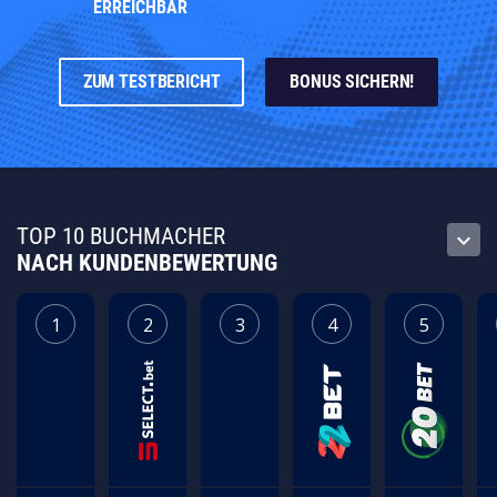
ERREICHBAR
ZUM TESTBERICHT
BONUS SICHERN!
TOP 10 BUCHMACHER
keyboard_arrow_down
NACH KUNDENBEWERTUNG
1
2
3
4
5