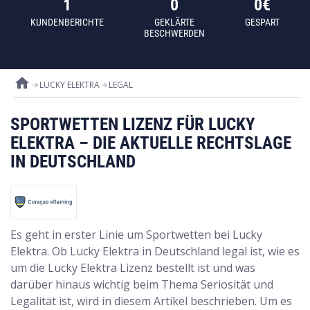
1
0
0€
KUNDENBERICHTE
GEKLÄRTE
GESPART
BESCHWERDEN
home
LUCKY ELEKTRA
LEGAL
SPORTWETTEN LIZENZ FÜR LUCKY
ELEKTRA – DIE AKTUELLE RECHTSLAGE
IN DEUTSCHLAND
Es geht in erster Linie um Sportwetten bei Lucky
Elektra. Ob Lucky Elektra in Deutschland legal ist, wie es
um die Lucky Elektra Lizenz bestellt ist und was
darüber hinaus wichtig beim Thema Seriosität und
Legalität ist, wird in diesem Artikel beschrieben. Um es