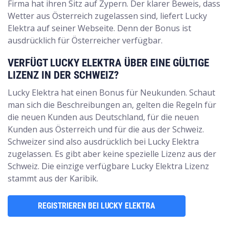
Firma hat ihren Sitz auf Zypern. Der klarer Beweis, dass
Wetter aus Österreich zugelassen sind, liefert Lucky
Elektra auf seiner Webseite. Denn der Bonus ist
ausdrücklich für Österreicher verfügbar.
VERFÜGT LUCKY ELEKTRA ÜBER EINE GÜLTIGE
LIZENZ IN DER SCHWEIZ?
Lucky Elektra hat einen Bonus für Neukunden. Schaut
man sich die Beschreibungen an, gelten die Regeln für
die neuen Kunden aus Deutschland, für die neuen
Kunden aus Österreich und für die aus der Schweiz.
Schweizer sind also ausdrücklich bei Lucky Elektra
zugelassen. Es gibt aber keine spezielle Lizenz aus der
Schweiz. Die einzige verfügbare Lucky Elektra Lizenz
stammt aus der Karibik.
REGISTRIEREN BEI LUCKY ELEKTRA