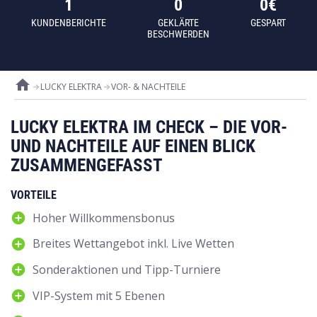
1
0
0€
KUNDENBERICHTE
GEKLÄRTE
GESPART
BESCHWERDEN
home
LUCKY ELEKTRA
VOR- & NACHTEILE
LUCKY ELEKTRA IM CHECK – DIE VOR-
UND NACHTEILE AUF EINEN BLICK
ZUSAMMENGEFASST
VORTEILE
Hoher Willkommensbonus
Breites Wettangebot inkl. Live Wetten
Sonderaktionen und Tipp-Turniere
VIP-System mit 5 Ebenen