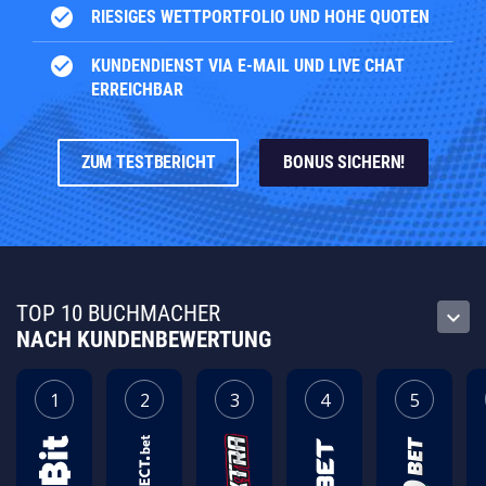
check_circle
RIESIGES WETTPORTFOLIO UND HOHE QUOTEN
check_circle
KUNDENDIENST VIA E-MAIL UND LIVE CHAT
ERREICHBAR
ZUM TESTBERICHT
BONUS SICHERN!
TOP 10 BUCHMACHER
keyboard_arrow_down
NACH KUNDENBEWERTUNG
1
2
3
4
5