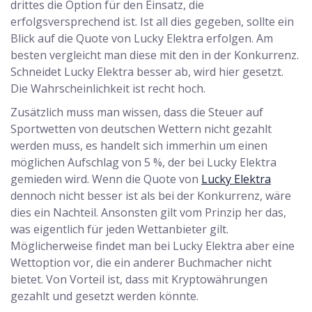
drittes die Option für den Einsatz, die
erfolgsversprechend ist. Ist all dies gegeben, sollte ein
Blick auf die Quote von Lucky Elektra erfolgen. Am
besten vergleicht man diese mit den in der Konkurrenz.
Schneidet Lucky Elektra besser ab, wird hier gesetzt.
Die Wahrscheinlichkeit ist recht hoch.
Zusätzlich muss man wissen, dass die Steuer auf
Sportwetten von deutschen Wettern nicht gezahlt
werden muss, es handelt sich immerhin um einen
möglichen Aufschlag von 5 %, der bei Lucky Elektra
gemieden wird. Wenn die Quote von
Lucky Elektra
dennoch nicht besser ist als bei der Konkurrenz, wäre
dies ein Nachteil. Ansonsten gilt vom Prinzip her das,
was eigentlich für jeden Wettanbieter gilt.
Möglicherweise findet man bei Lucky Elektra aber eine
Wettoption vor, die ein anderer Buchmacher nicht
bietet. Von Vorteil ist, dass mit Kryptowährungen
gezahlt und gesetzt werden könnte.