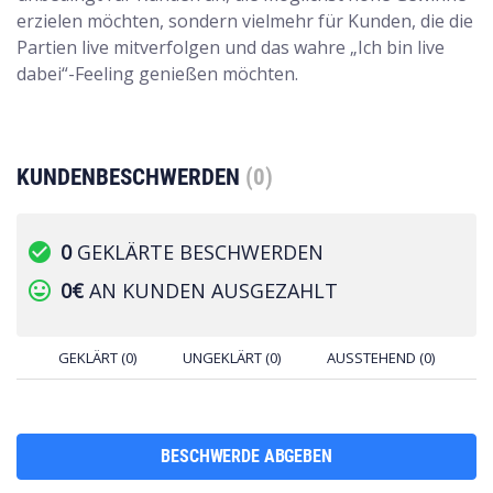
erzielen möchten, sondern vielmehr für Kunden, die die
Partien live mitverfolgen und das wahre „Ich bin live
dabei“-Feeling genießen möchten.
KUNDENBESCHWERDEN
(0)
check_circle
0
GEKLÄRTE BESCHWERDEN
tag_faces
0€
AN KUNDEN AUSGEZAHLT
GEKLÄRT (0)
UNGEKLÄRT (0)
AUSSTEHEND (0)
BESCHWERDE ABGEBEN