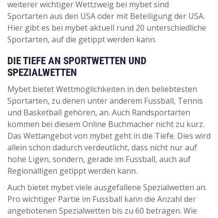
weiterer wichtiger Wettzweig bei mybet sind
Sportarten aus den USA oder mit Beteiligung der USA.
Hier gibt es bei mybet aktuell rund 20 unterschiedliche
Sportarten, auf die getippt werden kann.
DIE TIEFE AN SPORTWETTEN UND
SPEZIALWETTEN
Mybet bietet Wettmöglichkeiten in den beliebtesten
Sportarten, zu denen unter anderem Fussball, Tennis
und Basketball gehören, an. Auch Randsportarten
kommen bei diesem Online Buchmacher nicht zu kurz.
Das Wettangebot von mybet geht in die Tiefe. Dies wird
allein schon dadurch verdeutlicht, dass nicht nur auf
hohe Ligen, sondern, gerade im Fussball, auch auf
Regionalligen getippt werden kann.
Auch bietet mybet viele ausgefallene Spezialwetten an.
Pro wichtiger Partie im Fussball kann die Anzahl der
angebotenen Spezialwetten bis zu 60 betragen. Wie