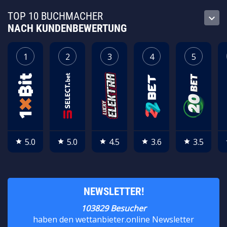
TOP 10 BUCHMACHER
keyboard_arrow_down
NACH KUNDENBEWERTUNG
1
2
3
4
5
5.0
5.0
4.5
3.6
3.5
star
star
star
star
star
NEWSLETTER!
103829 Besucher
haben den wettanbieter.online Newsletter