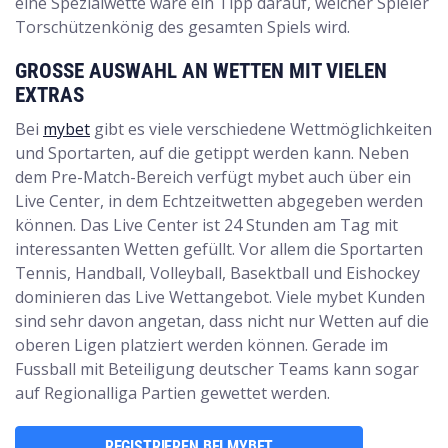
eine Spezialwette wäre ein Tipp darauf, welcher Spieler
Torschützenkönig des gesamten Spiels wird.
GROSSE AUSWAHL AN WETTEN MIT VIELEN E
XTRAS
Bei
mybet
gibt es viele verschiedene Wettmöglichkeiten
und Sportarten, auf die getippt werden kann. Neben
dem Pre-Match-Bereich verfügt mybet auch über ein
Live Center, in dem Echtzeitwetten abgegeben werden
können. Das Live Center ist 24 Stunden am Tag mit
interessanten Wetten gefüllt. Vor allem die Sportarten
Tennis, Handball, Volleyball, Basektball und Eishockey
dominieren das Live Wettangebot. Viele mybet Kunden
sind sehr davon angetan, dass nicht nur Wetten auf die
oberen Ligen platziert werden können. Gerade im
Fussball mit Beteiligung deutscher Teams kann sogar
auf Regionalliga Partien gewettet werden.
REGISTRIEREN BEI MYBET