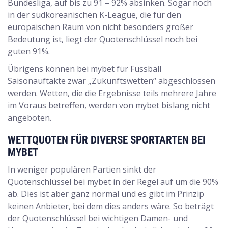
Bundesliga, auf bis zu 91 – 92% absinken. Sogar noch
in der südkoreanischen K-League, die für den
europäischen Raum von nicht besonders großer
Bedeutung ist, liegt der Quotenschlüssel noch bei
guten 91%.
Übrigens können bei mybet für Fussball
Saisonauftakte zwar „Zukunftswetten“ abgeschlossen
werden. Wetten, die die Ergebnisse teils mehrere Jahre
im Voraus betreffen, werden von mybet bislang nicht
angeboten.
WETTQUOTEN FÜR DIVERSE SPORTARTEN BEI
MYBET
In weniger populären Partien sinkt der
Quotenschlüssel bei mybet in der Regel auf um die 90%
ab. Dies ist aber ganz normal und es gibt im Prinzip
keinen Anbieter, bei dem dies anders wäre. So beträgt
der Quotenschlüssel bei wichtigen Damen- und