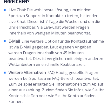
ERREICHEN?
Live Chat
: Die wohl beste Lösung, um mit dem
Sportaza Support in Kontakt zu treten, bietet der
Live-Chat. Dieser ist 7 Tage die Woche rund um die
Uhr erreichbar. Via Live-Chat werden Fragen
innerhalb von wenigen Minuten beantwortet.
E-Mail
: Eine weitere Option für die Kontaktaufnahme
ist via E-Mail gegeben. Laut eigenen Angaben
werden Fragen innerhalb von 45 Minuten
beantwortet. Dies ist verglichen mit einigen anderen
Wettanbietern eine schnelle Reaktionszeit.
Weitere Alternativen
: FAQ Häufig gestellte Fragen
werden bei Sportaza im FAQ-Bereich beantwortet.
Zum Beispiel erhalten Sie Informationen zum Ablauf
einer Auszahlung. Zudem finden Sie Infos, wie Sie Ihr
Konto schließen oder wie Sie Ihr Konto aufladen
können.