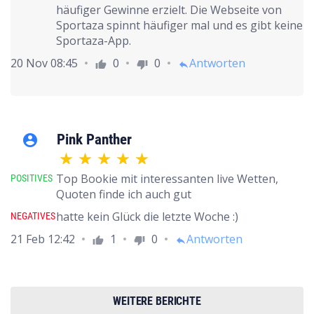
häufiger Gewinne erzielt. Die Webseite von
Sportaza spinnt häufiger mal und es gibt keine
Sportaza-App.
20 Nov 08:45
0
0
Antworten
thumb_up
thumb_down
reply
Pink Panther
account_circle
Top Bookie mit interessanten live Wetten,
POSITIVES
Quoten finde ich auch gut
hatte kein Glück die letzte Woche :)
NEGATIVES
21 Feb 12:42
1
0
Antworten
thumb_up
thumb_down
reply
WEITERE BERICHTE