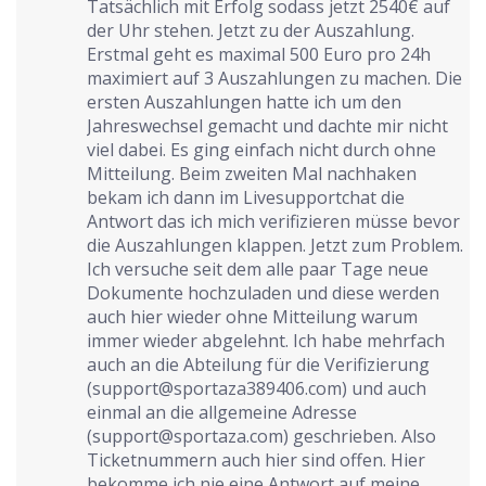
Tatsächlich mit Erfolg sodass jetzt 2540€ auf
der Uhr stehen. Jetzt zu der Auszahlung.
Erstmal geht es maximal 500 Euro pro 24h
maximiert auf 3 Auszahlungen zu machen. Die
ersten Auszahlungen hatte ich um den
Jahreswechsel gemacht und dachte mir nicht
viel dabei. Es ging einfach nicht durch ohne
Mitteilung. Beim zweiten Mal nachhaken
bekam ich dann im Livesupportchat die
Antwort das ich mich verifizieren müsse bevor
die Auszahlungen klappen. Jetzt zum Problem.
Ich versuche seit dem alle paar Tage neue
Dokumente hochzuladen und diese werden
auch hier wieder ohne Mitteilung warum
immer wieder abgelehnt. Ich habe mehrfach
auch an die Abteilung für die Verifizierung
(
support@sportaza389406.com
) und auch
einmal an die allgemeine Adresse
(
support@sportaza.com
) geschrieben. Also
Ticketnummern auch hier sind offen. Hier
bekomme ich nie eine Antwort auf meine