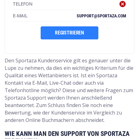
cancel
TELEFON
E-MAIL
SUPPORT@SPORTAZA.COM
REGISTRIEREN
Den Sportaza Kundenservice gilt es genauer unter die
Lupe zu nehmen, da dies ein wichtiges Kriterium für die
Qualität eines Wettanbieters ist. Ist ein Sportaza
Kontakt via E-Mail, Live-Chat oder auch via
Telefonhotline möglich? Diese und weitere Fragen zum
Sportaza Support werden Ihnen anschließend
beantwortet. Zum Schluss finden Sie noch eine
Bewertung, wie der Kundenservice im Vergleich zu
anderen Online Buchmachern abschneidet.
WIE KANN MAN DEN SUPPORT VON SPORTAZA