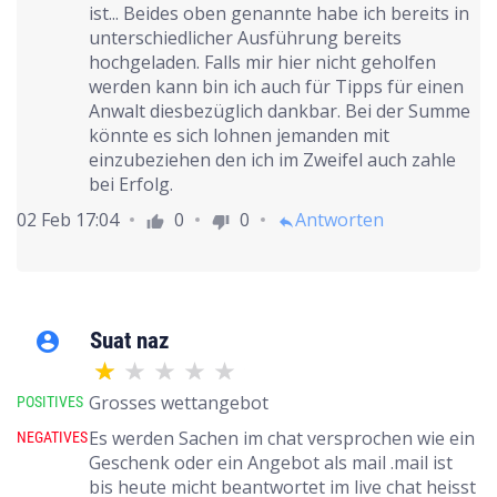
ist... Beides oben genannte habe ich bereits in
unterschiedlicher Ausführung bereits
hochgeladen. Falls mir hier nicht geholfen
werden kann bin ich auch für Tipps für einen
Anwalt diesbezüglich dankbar. Bei der Summe
könnte es sich lohnen jemanden mit
einzubeziehen den ich im Zweifel auch zahle
bei Erfolg.
02 Feb 17:04
0
0
Antworten
thumb_up
thumb_down
reply
Suat naz
account_circle
Grosses wettangebot
POSITIVES
Es werden Sachen im chat versprochen wie ein
NEGATIVES
Geschenk oder ein Angebot als mail .mail ist
bis heute micht beantwortet im live chat heisst