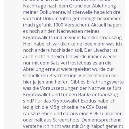
Nachfrage nach dem Grund der Ablehnung
meiner Dokumente. Mittlerweile habe ich drei
von fünf Dokumenten genehmigt bekommen
(nach gefühlt 1000 Versuchen). Aktuell hapert
es noch an den Nachweisen meines
Kryptowallets und meinem Bankkontoauszug.
Hier habe ich wirklich keine Idee mehr was ich
noch anders hochladen soll. Der Livechat ist
auch nicht hilfreich. Ich werde immer wieder
nur mit dem Satz vertröstet das es an die
Abteilung erneut weitergeleitet wurde zur
schnelleren Bearbeitung. Vielleicht kann mir
hier ja jemand helfen. Gibt es Erfahrungswerte
was die Voraussetzungen der Nachweise fürs
Kryptowallet und für den Bankkontoauszug
sind? Für das Kryptowallet Exodus habe ich
lediglich die Möglichkeit eine CSV Datei
rauszuziehen und daraus eine PDF zu machen
oder halt aus Screenshots. Dementsprechend
verstehe ich nicht was mit Originalpdf gemeint