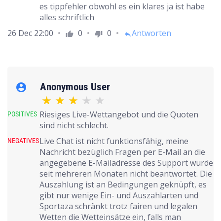
es tippfehler obwohl es ein klares ja ist habe
alles schriftlich
26 Dec 22:00
0
0
Antworten
thumb_up
thumb_down
reply
Anonymous User
account_circle
Riesiges Live-Wettangebot und die Quoten
POSITIVES
sind nicht schlecht.
Live Chat ist nicht funktionsfähig, meine
NEGATIVES
Nachricht bezüglich Fragen per E-Mail an die
angegebene E-Mailadresse des Support wurde
seit mehreren Monaten nicht beantwortet. Die
Auszahlung ist an Bedingungen geknüpft, es
gibt nur wenige Ein- und Auszahlarten und
Sportaza schränkt trotz fairen und legalen
Wetten die Wetteinsätze ein, falls man