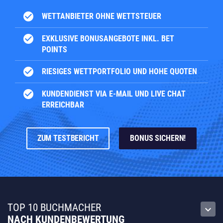
check_circle
WETTANBIETER OHNE WETTSTEUER
check_circle
EXKLUSIVE BONUSANGEBOTE INKL. BET
POINTS
check_circle
RIESIGES WETTPORTFOLIO UND HOHE QUOTEN
check_circle
KUNDENDIENST VIA E-MAIL UND LIVE CHAT
ERREICHBAR
ZUM TESTBERICHT
BONUS SICHERN!
TOP 10 BUCHMACHER
keyboard_arrow_down
NACH KUNDENBEWERTUNG