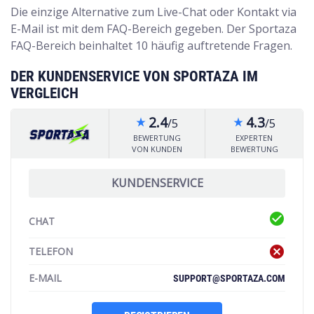
Die einzige Alternative zum Live-Chat oder Kontakt via
E-Mail ist mit dem FAQ-Bereich gegeben. Der Sportaza
FAQ-Bereich beinhaltet 10 häufig auftretende Fragen.
DER KUNDENSERVICE VON SPORTAZA IM
VERGLEICH
2.4
4.3
/5
/5
star_rate
star_rate
BEWERTUNG
EXPERTEN
VON KUNDEN
BEWERTUNG
KUNDENSERVICE
check_circle
CHAT
cancel
TELEFON
E-MAIL
SUPPORT@SPORTAZA.COM