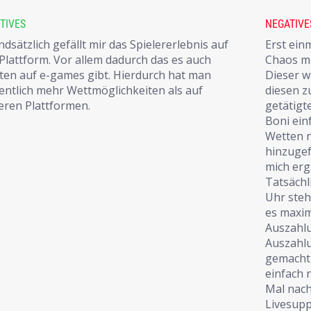
TIVES
NEGATIVE
dsätzlich gefällt mir das Spielererlebnis auf
Erst ein
Plattform. Vor allem dadurch das es auch
Chaos mi
ten auf e-games gibt. Hierdurch hat man
Dieser w
entlich mehr Wettmöglichkeiten als auf
diesen z
eren Plattformen.
getätigt
Boni ein
Wetten n
hinzugef
mich erg
Tatsächl
Uhr steh
es maxim
Auszahlu
Auszahlu
gemacht 
einfach 
Mal nac
Livesupp