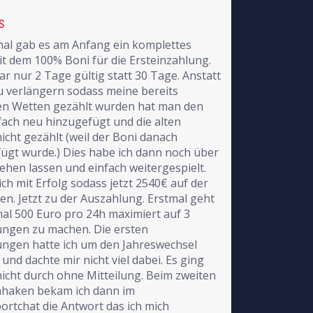
S
mal gab es am Anfang ein komplettes
t dem 100% Boni für die Ersteinzahlung.
ar nur 2 Tage gültig statt 30 Tage. Anstatt
u verlängern sodass meine bereits
en Wetten gezählt wurden hat man den
fach neu hinzugefügt und die alten
icht gezählt (weil der Boni danach
ügt wurde.) Dies habe ich dann noch über
ehen lassen und einfach weitergespielt.
ich mit Erfolg sodass jetzt 2540€ auf der
en. Jetzt zu der Auszahlung. Erstmal geht
al 500 Euro pro 24h maximiert auf 3
ngen zu machen. Die ersten
ngen hatte ich um den Jahreswechsel
und dachte mir nicht viel dabei. Es ging
nicht durch ohne Mitteilung. Beim zweiten
hhaken bekam ich dann im
ortchat die Antwort das ich mich