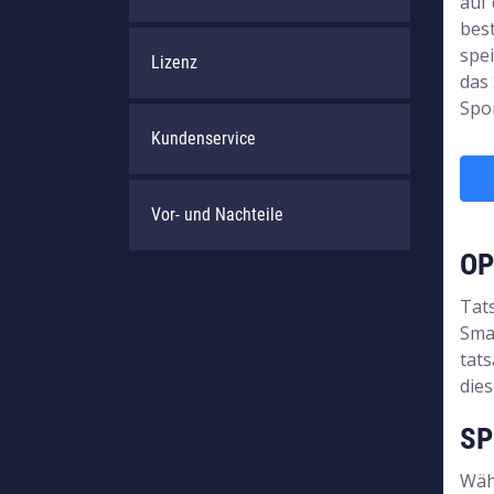
auf 
bes
spei
Lizenz
das
Spo
Kundenservice
Vor- und Nachteile
OP
Tats
Smar
tats
die
SP
Währ