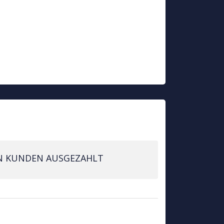
 KUNDEN AUSGEZAHLT