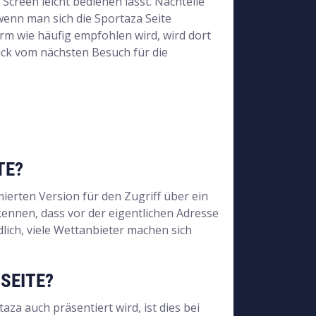
Screen leicht bedienen lässt. Nachteile
wenn man sich die Sportaza Seite
irm wie häufig empfohlen wird, wird dort
ick vom nächsten Besuch für die
TE?
ierten Version für den Zugriff über ein
kennen, dass vor der eigentlichen Adresse
dlich, viele Wettanbieter machen sich
SEITE?
za auch präsentiert wird, ist dies bei