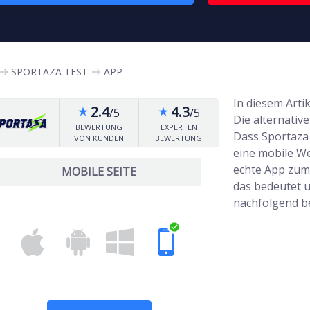
SPORTAZA TEST
APP
In diesem Arti
2.4
4.3
/5
/5
star_rate
star_rate
Die alternativ
BEWERTUNG
EXPERTEN
Dass Sportaza 
VON KUNDEN
BEWERTUNG
eine mobile We
echte App zum
MOBILE SEITE
das bedeutet u
nachfolgend b
check_circle