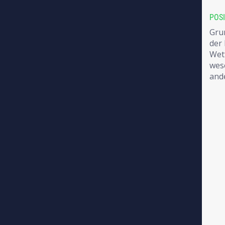
POSI
Grun
der 
Wet
wes
and