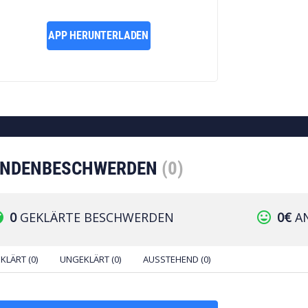
APP HERUNTERLADEN
UNDENBESCHWERDEN
(0)
rcle
0
GEKLÄRTE BESCHWERDEN
tag_faces
0€
AN
KLÄRT (0)
UNGEKLÄRT (0)
AUSSTEHEND (0)