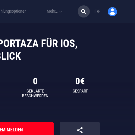
account_circle
search
DE
ahlungsoptionen
Mehr…
EN
PORTAZA FÜR IOS,
RU
LICK
0
0€
GEKLÄRTE
GESPART
BESCHWERDEN
share
EM MELDEN