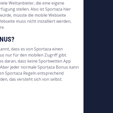
viele Wettanbieter, die eine eigene
ügung stellen. Also ist Sportaza hier
 würde, müsste die mobile Webseite
bseite muss nicht installiert werden,
re.
ONUS?
ekannt, dass es von Sportaza einen
us nur für den mobilen Zugriff gibt.
t es daran, dass keine Sportwetten App
. Aber jeder normale Sportaza Bonus kann
den Sportaza Regeln entsprechend
en, das versteht sich von selbst.