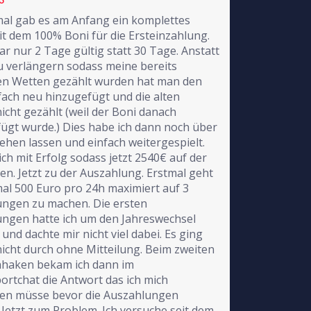
mal gab es am Anfang ein komplettes
t dem 100% Boni für die Ersteinzahlung.
ar nur 2 Tage gültig statt 30 Tage. Anstatt
u verlängern sodass meine bereits
en Wetten gezählt wurden hat man den
fach neu hinzugefügt und die alten
icht gezählt (weil der Boni danach
ügt wurde.) Dies habe ich dann noch über
ehen lassen und einfach weitergespielt.
ich mit Erfolg sodass jetzt 2540€ auf der
en. Jetzt zu der Auszahlung. Erstmal geht
al 500 Euro pro 24h maximiert auf 3
ngen zu machen. Die ersten
ngen hatte ich um den Jahreswechsel
und dachte mir nicht viel dabei. Es ging
nicht durch ohne Mitteilung. Beim zweiten
hhaken bekam ich dann im
ortchat die Antwort das ich mich
eren müsse bevor die Auszahlungen
 Jetzt zum Problem. Ich versuche seit dem