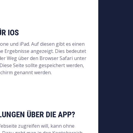
R IOS
hone und iPad. Auf diesen gibt es einen
e Ergebnisse angezeigt. Dies bedeutet
t der Weg über den Browser Safari unter
iese Seite sollte gespeichert werden,
dschirm genannt werden.
LUNGEN ÜBER DIE APP?
ebseite zugreifen will, kann ohne
 Dazu geht man in den Kontobereich,