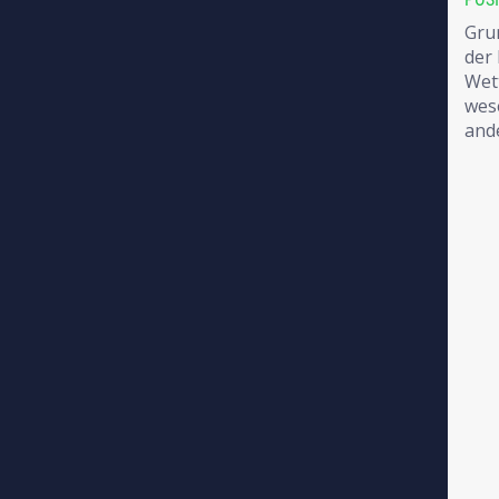
Grun
der 
Wet
wes
and