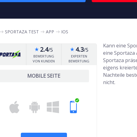
SPORTAZA TEST
APP
IOS
Kann eine Spo
2.4
4.3
/5
/5
star_rate
star_rate
eine Sportaza
BEWERTUNG
EXPERTEN
Sportaza präse
VON KUNDEN
BEWERTUNG
eigens kreiert
Nachteile best
MOBILE SEITE
nicht.
check_circle