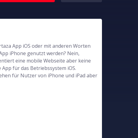
rtaza App iOS oder mit anderen Worten
 App iPhone genutzt werden? Nein,
ntiert eine mobile Webseite aber keine
e App für das Betriebssystem iOS.
ehen für Nutzer von iPhone und iPad aber