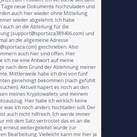
ar Tage neue Dokumente hochzuladen und
rden auch hier wieder ohne Mitteilung
mer wieder abgelehnt. Ich habe
 auch an die Abteilung für die
rung (
support@sportaza389406.com
) und
mal an die allgemeine Adresse
t@sportaza.com
) geschrieben. Also
mmern auch hier sind offen. Hier
ich nie eine Antwort auf meine
ge nach dem Grund der Ablehnung meiner
e. Mittlerweile habe ich drei von fünf
ten genehmigt bekommen (nach gefühlt
suchen). Aktuell hapert es noch an den
sen meines Kryptowallets und meinem
oauszug. Hier habe ich wirklich keine
r was ich noch anders hochladen soll. Der
ist auch nicht hilfreich. Ich werde immer
ur mit dem Satz vertröstet das es an die
g erneut weitergeleitet wurde zur
en Bearbeitung. Vielleicht kann mir hier ja