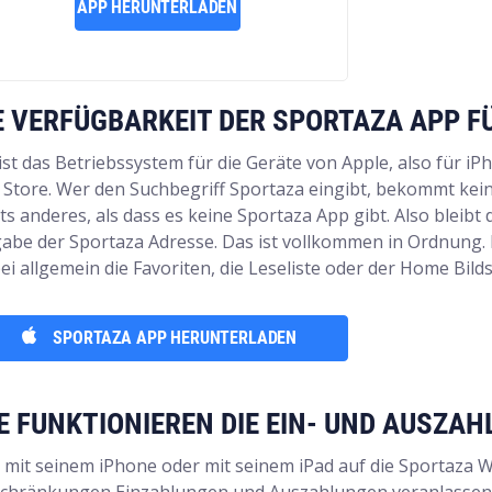
APP HERUNTERLADEN
E VERFÜGBARKEIT DER SPORTAZA APP FÜ
ist das Betriebssystem für die Geräte von Apple, also für iP
 Store. Wer den Suchbegriff Sportaza eingibt, bekommt kein
ts anderes, als dass es keine Sportaza App gibt. Also bleib
abe der Sportaza Adresse. Das ist vollkommen in Ordnung. D
i allgemein die Favoriten, die Leseliste oder der Home Bil
SPORTAZA APP HERUNTERLADEN
E FUNKTIONIEREN DIE EIN- UND AUSZAH
 mit seinem iPhone oder mit seinem iPad auf die Sportaza W
schränkungen Einzahlungen und Auszahlungen veranlassen.