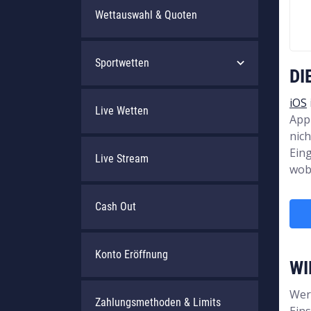
Wettauswahl & Quoten
keyboard_arrow_down
Sportwetten
DI
iOS
Live Wetten
App
nich
Eing
Live Stream
wobe
Cash Out
Konto Eröffnung
WI
Wer
Zahlungsmethoden & Limits
Ein