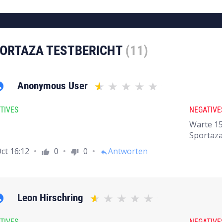
ORTAZA TESTBERICHT
(11)
Anonymous User
circle
TIVES
NEGATIVE
Warte 15
Sportaz
ct 16:12
0
0
Antworten
thumb_up
thumb_down
reply
Leon Hirschring
circle
TIVES
NEGATIVE