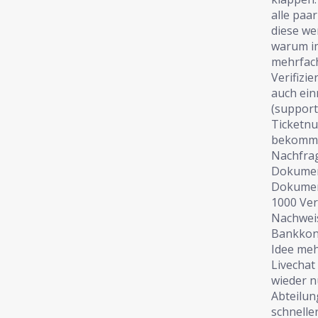
alle pa
diese we
warum im
mehrfach
Verifizie
auch ein
(
suppor
Ticketnu
bekomme 
Nachfra
Dokument
Dokumen
1000 Ver
Nachwei
Bankkont
Idee meh
Livechat 
wieder n
Abteilun
schneller