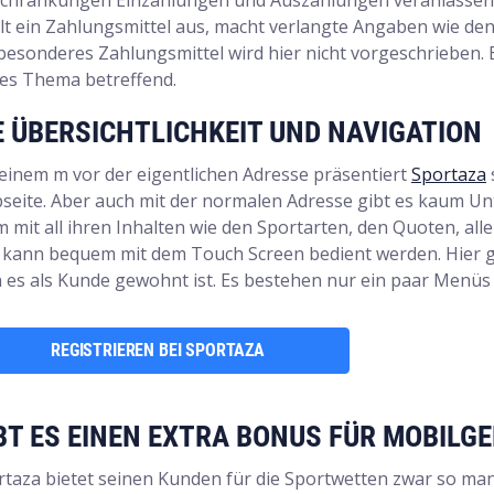
lt ein Zahlungsmittel aus, macht verlangte Angaben wie den
besonderes Zahlungsmittel wird hier nicht vorgeschrieben. 
ses Thema betreffend.
E ÜBERSICHTLICHKEIT UND NAVIGATION
 einem m vor der eigentlichen Adresse präsentiert
Sportaza
seite. Aber auch mit der normalen Adresse gibt es kaum Un
 mit all ihren Inhalten wie den Sportarten, den Quoten, all
kann bequem mit dem Touch Screen bedient werden. Hier gibt e
 es als Kunde gewohnt ist. Es bestehen nur ein paar Menüs
REGISTRIEREN BEI SPORTAZA
BT ES EINEN EXTRA BONUS FÜR MOBILG
taza bietet seinen Kunden für die Sportwetten zwar so man