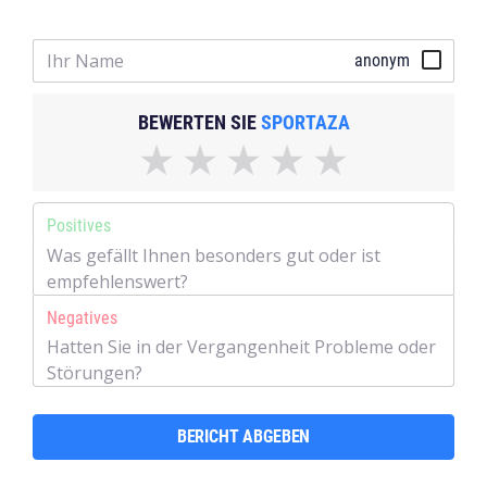
anonym
BEWERTEN SIE
SPORTAZA
Positives
Negatives
BERICHT ABGEBEN