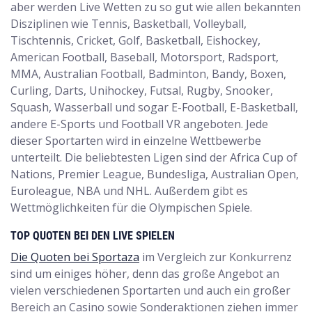
aber werden Live Wetten zu so gut wie allen bekannten
Disziplinen wie Tennis, Basketball, Volleyball,
Tischtennis, Cricket, Golf, Basketball, Eishockey,
American Football, Baseball, Motorsport, Radsport,
MMA, Australian Football, Badminton, Bandy, Boxen,
Curling, Darts, Unihockey, Futsal, Rugby, Snooker,
Squash, Wasserball und sogar E-Football, E-Basketball,
andere E-Sports und Football VR angeboten. Jede
dieser Sportarten wird in einzelne Wettbewerbe
unterteilt. Die beliebtesten Ligen sind der Africa Cup of
Nations, Premier League, Bundesliga, Australian Open,
Euroleague, NBA und NHL. Außerdem gibt es
Wettmöglichkeiten für die Olympischen Spiele.
TOP QUOTEN BEI DEN LIVE SPIELEN
Die Quoten bei Sportaza
im Vergleich zur Konkurrenz
sind um einiges höher, denn das große Angebot an
vielen verschiedenen Sportarten und auch ein großer
Bereich an Casino sowie Sonderaktionen ziehen immer