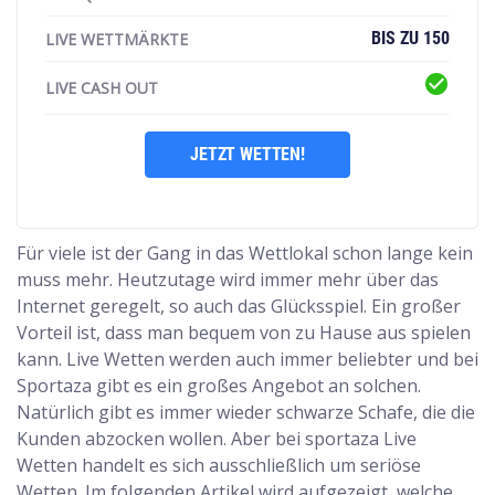
BIS ZU 150
LIVE WETTMÄRKTE
check_circle
LIVE CASH OUT
JETZT WETTEN!
Für viele ist der Gang in das Wettlokal schon lange kein
muss mehr. Heutzutage wird immer mehr über das
Internet geregelt, so auch das Glücksspiel. Ein großer
Vorteil ist, dass man bequem von zu Hause aus spielen
kann. Live Wetten werden auch immer beliebter und bei
Sportaza gibt es ein großes Angebot an solchen.
Natürlich gibt es immer wieder schwarze Schafe, die die
Kunden abzocken wollen. Aber bei sportaza Live
Wetten handelt es sich ausschließlich um seriöse
Wetten. Im folgenden Artikel wird aufgezeigt, welche