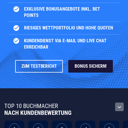
check_circle
EXKLUSIVE BONUSANGEBOTE INKL. BET
POINTS
check_circle
RIESIGES WETTPORTFOLIO UND HOHE QUOTEN
check_circle
KUNDENDIENST VIA E-MAIL UND LIVE CHAT
ERREICHBAR
ZUM TESTBERICHT
BONUS SICHERN!
TOP 10 BUCHMACHER
keyboard_arrow_down
NACH KUNDENBEWERTUNG