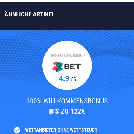
ÄHNLICHE ARTIKEL
UNSER GEWINNER
4.9
/5
100% WILLKOMMENSBONUS
BIS ZU 122€
check_circle
WETTANBIETER OHNE WETTSTEUER