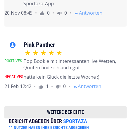
Sportaza-App.
20 Nov 08:45
0
0
Antworten
thumb_up
thumb_down
reply
Pink Panther
account_circle
Top Bookie mit interessanten live Wetten,
POSITIVES
Quoten finde ich auch gut
hatte kein Glück die letzte Woche :)
NEGATIVES
21 Feb 12:42
1
0
Antworten
thumb_up
thumb_down
reply
WEITERE BERICHTE
BERICHT ABGEBEN ÜBER
SPORTAZA
11
NUTZER HABEN IHRE BERICHTE ABGEGEBEN