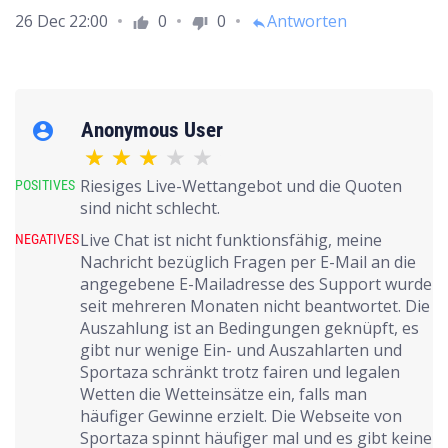
26 Dec 22:00
0
0
Antworten
thumb_up
thumb_down
reply
Anonymous User
account_circle
Riesiges Live-Wettangebot und die Quoten
POSITIVES
sind nicht schlecht.
Live Chat ist nicht funktionsfähig, meine
NEGATIVES
Nachricht bezüglich Fragen per E-Mail an die
angegebene E-Mailadresse des Support wurde
seit mehreren Monaten nicht beantwortet. Die
Auszahlung ist an Bedingungen geknüpft, es
gibt nur wenige Ein- und Auszahlarten und
Sportaza schränkt trotz fairen und legalen
Wetten die Wetteinsätze ein, falls man
häufiger Gewinne erzielt. Die Webseite von
Sportaza spinnt häufiger mal und es gibt keine