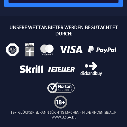
UNSERE WETTANBIETER WERDEN BEGUTACHTET
DURCH:
18+. GLÜCKSSPIEL KANN SÜCHTIG MACHEN - HILFE FINDEN SIE AUF
WWW.BZGA.DE