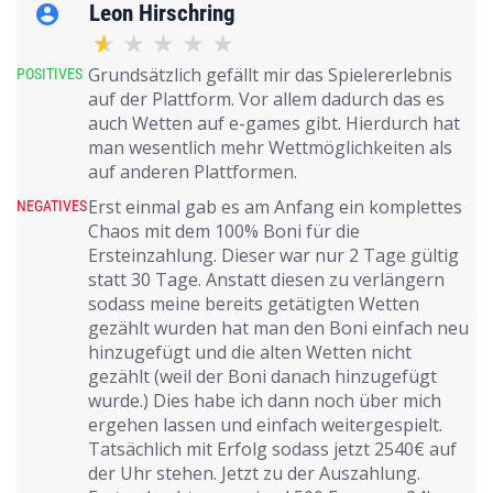
Leon Hirschring
account_circle
Grundsätzlich gefällt mir das Spielererlebnis
POSITIVES
auf der Plattform. Vor allem dadurch das es
auch Wetten auf e-games gibt. Hierdurch hat
man wesentlich mehr Wettmöglichkeiten als
auf anderen Plattformen.
Erst einmal gab es am Anfang ein komplettes
NEGATIVES
Chaos mit dem 100% Boni für die
Ersteinzahlung. Dieser war nur 2 Tage gültig
statt 30 Tage. Anstatt diesen zu verlängern
sodass meine bereits getätigten Wetten
gezählt wurden hat man den Boni einfach neu
hinzugefügt und die alten Wetten nicht
gezählt (weil der Boni danach hinzugefügt
wurde.) Dies habe ich dann noch über mich
ergehen lassen und einfach weitergespielt.
Tatsächlich mit Erfolg sodass jetzt 2540€ auf
der Uhr stehen. Jetzt zu der Auszahlung.