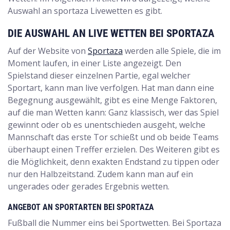
Auswahl an sportaza Livewetten es gibt.
DIE AUSWAHL AN LIVE WETTEN BEI SPORTAZA
Auf der Website von
Sportaza
werden alle Spiele, die im
Moment laufen, in einer Liste angezeigt. Den
Spielstand dieser einzelnen Partie, egal welcher
Sportart, kann man live verfolgen. Hat man dann eine
Begegnung ausgewählt, gibt es eine Menge Faktoren,
auf die man Wetten kann: Ganz klassisch, wer das Spiel
gewinnt oder ob es unentschieden ausgeht, welche
Mannschaft das erste Tor schießt und ob beide Teams
überhaupt einen Treffer erzielen. Des Weiteren gibt es
die Möglichkeit, denn exakten Endstand zu tippen oder
nur den Halbzeitstand. Zudem kann man auf ein
ungerades oder gerades Ergebnis wetten.
ANGEBOT AN SPORTARTEN BEI SPORTAZA
Fußball die Nummer eins bei Sportwetten. Bei Sportaza