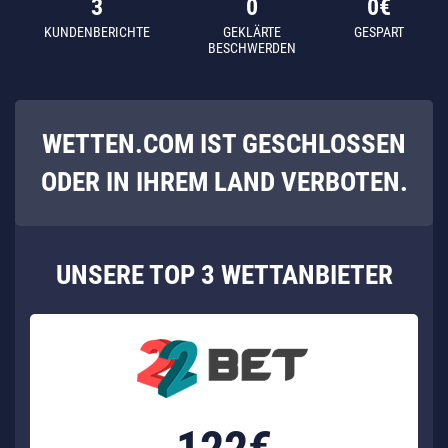
3
0
0€
KUNDENBERICHTE
GEKLÄRTE
GESPART
BESCHWERDEN
WETTEN.COM IST GESCHLOSSEN
ODER IN IHREM LAND VERBOTEN.
UNSERE
TOP 3
WETTANBIETER