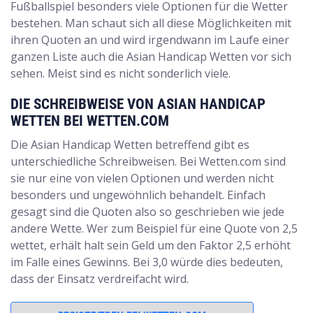
Fußballspiel besonders viele Optionen für die Wetter
bestehen. Man schaut sich all diese Möglichkeiten mit
ihren Quoten an und wird irgendwann im Laufe einer
ganzen Liste auch die Asian Handicap Wetten vor sich
sehen. Meist sind es nicht sonderlich viele.
DIE SCHREIBWEISE VON ASIAN HANDICAP
WETTEN BEI WETTEN.COM
Die Asian Handicap Wetten betreffend gibt es
unterschiedliche Schreibweisen. Bei Wetten.com sind
sie nur eine von vielen Optionen und werden nicht
besonders und ungewöhnlich behandelt. Einfach
gesagt sind die Quoten also so geschrieben wie jede
andere Wette. Wer zum Beispiel für eine Quote von 2,5
wettet, erhält halt sein Geld um den Faktor 2,5 erhöht
im Falle eines Gewinns. Bei 3,0 würde dies bedeuten,
dass der Einsatz verdreifacht wird.