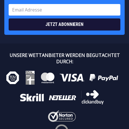
JETZT ABONNIEREN
UNSERE WETTANBIETER WERDEN BEGUTACHTET
DURCH: