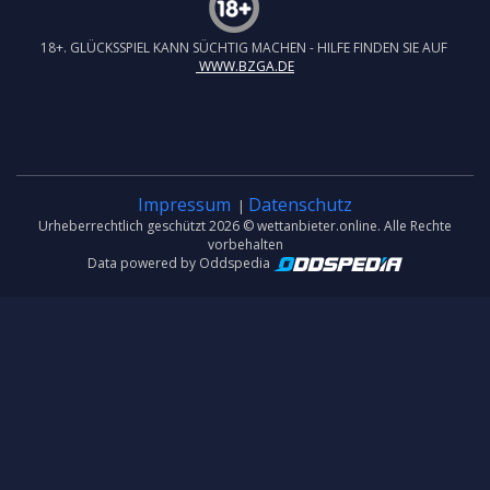
18+. GLÜCKSSPIEL KANN SÜCHTIG MACHEN - HILFE FINDEN SIE AUF
WWW.BZGA.DE
Impressum
Datenschutz
|
Urheberrechtlich geschützt 2026 © wettanbieter.online. Alle Rechte
vorbehalten
Data powered by Oddspedia