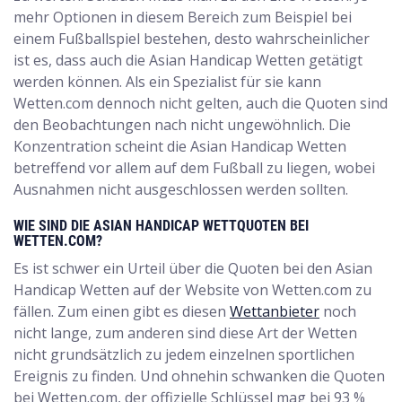
mehr Optionen in diesem Bereich zum Beispiel bei
einem Fußballspiel bestehen, desto wahrscheinlicher
ist es, dass auch die Asian Handicap Wetten getätigt
werden können. Als ein Spezialist für sie kann
Wetten.com dennoch nicht gelten, auch die Quoten sind
den Beobachtungen nach nicht ungewöhnlich. Die
Konzentration scheint die Asian Handicap Wetten
betreffend vor allem auf dem Fußball zu liegen, wobei
Ausnahmen nicht ausgeschlossen werden sollten.
WIE SIND DIE ASIAN HANDICAP WETTQUOTEN BEI
WETTEN.COM?
Es ist schwer ein Urteil über die Quoten bei den Asian
Handicap Wetten auf der Website von Wetten.com zu
fällen. Zum einen gibt es diesen
Wettanbieter
noch
nicht lange, zum anderen sind diese Art der Wetten
nicht grundsätzlich zu jedem einzelnen sportlichen
Ereignis zu finden. Und ohnehin schwanken die Quoten
bei Wetten.com, der offizielle Schlüssel mag bei 93 %