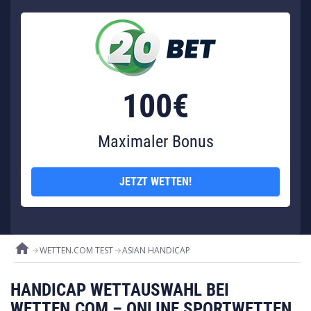
100€
Maximaler Bonus
JETZT WETTEN!
home
WETTEN.COM TEST
ASIAN HANDICAP
HANDICAP WETTAUSWAHL BEI
WETTEN.COM – ONLINE SPORTWETTEN