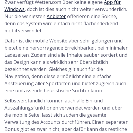
Zwar verfügt Wetten.com über keine eigene
App für
Windows
, doch ist dies auch nicht weiter verwunderlich.
Nur die wenigsten
Anbieter
offerieren eine Solche,
denn das System wird einfach nicht flächendeckend
mobil verwendet.
Dafür ist die mobile Website aber sehr gelungen und
bietet eine hervorragende Erreichbarkeit bei minimalen
Ladezeiten. Zudem sind alle Inhalte sauber sortiert und
das Design kann als wirklich sehr übersichtlich
bezeichnet werden. Gleiches gilt auch für die
Navigation, denn diese ermöglicht eine einfache
Ansteuerung aller Sportarten und bietet zugleich auch
eine umfassende heuristische Suchfunktion.
Selbstverständlich können auch alle Ein-und
Auszahlungsfunktionen verwendet werden und über
die mobile Seite, lässt sich zudem die gesamte
Verwaltung des Accounts durchführen. Einen separaten
Bonus gibt es zwar nicht, aber dafür kann das restliche