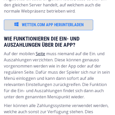
den gleichen Server handelt, auf welchem auch die
normale Webpräsenz betrieben wird.
WETTEN.COM APP HERUNTERLADEN
WIE FUNKTIONIEREN DIE EIN- UND
AUSZAHLUNGEN ÜBER DIE APP?
Auf der mobilen
Seite
muss niemand auf die Ein. und
Auszahlungen verzichten. Diese können genauso
vorgenommen werden wie in der App oder auf der
regulären Seite. Dafür muss der Spieler sich nur in sein
Menü einloggen und kann dann sofort auf alle
relevanten Einstellungen zurückgreifen. Die Funktion
für die Ein- und Auszahlungen findet sich dann auch
unter dem genannten Menüpunkt wieder.
Hier können alle Zahlungssysteme verwendet werden,
welche auch sonst zur Verfügung stehen. Dies