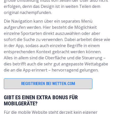
große Umstellung muss von Seiten der User also nicht
erfolgen, denn das Design ist in weiten Teilen dem
original nachempfunden.
Die Navigation kann über ein separates Menü
aufgerufen werden. Hier besteht die Möglichkeit
einzelne Sportarten direkt auszuwählen oder aber
sofort die Suche zu verwenden. Dabei arbeitet diese wie
in der App, sodass auch einzelne Begriffe in einem
entsprechenden Kontext gebracht werden können.
Alles in allem sind die Oberfläche und die Steuerung –
dies betrifft auch die sehr gut angepasste Wettabgabe
die an die App erinnert – hervorragend gelungen.
REGISTRIEREN BEI WETTEN.COM
GIBT ES EINEN EXTRA BONUS FÜR
MOBILGERÄTE?
Für die mobile Website steht derzeit kein eigener