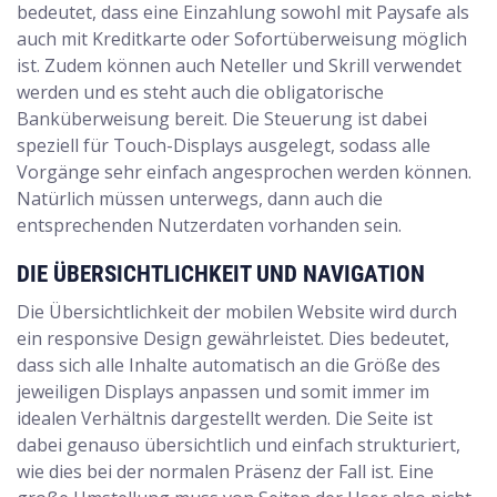
bedeutet, dass eine Einzahlung sowohl mit Paysafe als
auch mit Kreditkarte oder Sofortüberweisung möglich
ist. Zudem können auch Neteller und Skrill verwendet
werden und es steht auch die obligatorische
Banküberweisung bereit. Die Steuerung ist dabei
speziell für Touch-Displays ausgelegt, sodass alle
Vorgänge sehr einfach angesprochen werden können.
Natürlich müssen unterwegs, dann auch die
entsprechenden Nutzerdaten vorhanden sein.
DIE ÜBERSICHTLICHKEIT UND NAVIGATION
Die Übersichtlichkeit der mobilen Website wird durch
ein responsive Design gewährleistet. Dies bedeutet,
dass sich alle Inhalte automatisch an die Größe des
jeweiligen Displays anpassen und somit immer im
idealen Verhältnis dargestellt werden. Die Seite ist
dabei genauso übersichtlich und einfach strukturiert,
wie dies bei der normalen Präsenz der Fall ist. Eine