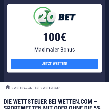
100€
Maximaler Bonus
JETZT WETTEN!
home
WETTEN.COM TEST
WETTSTEUER
DIE WETTSTEUER BEI WETTEN.COM –
SPORTWETTEN MIT ODER OHNE DIE 5%