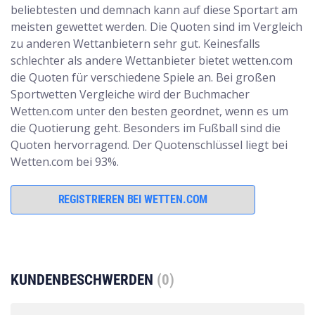
beliebtesten und demnach kann auf diese Sportart am
meisten gewettet werden. Die Quoten sind im Vergleich
zu anderen Wettanbietern sehr gut. Keinesfalls
schlechter als andere Wettanbieter bietet wetten.com
die Quoten für verschiedene Spiele an. Bei großen
Sportwetten Vergleiche wird der Buchmacher
Wetten.com unter den besten geordnet, wenn es um
die Quotierung geht. Besonders im Fußball sind die
Quoten hervorragend. Der Quotenschlüssel liegt bei
Wetten.com bei 93%.
REGISTRIEREN BEI WETTEN.COM
KUNDENBESCHWERDEN
(0)