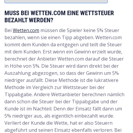
MUSS BEI WETTEN.COM EINE WETTSTEUER
BEZAHLT WERDEN?
Bei
Wetten.com
müssen die Spieler keine 5% Steuer
bezahlen, wenn sie einen Tipp abgeben. Wetten.com
kommt dem Kunden da entgegen und teilt die Steuer
mit dem Kunden. Erst wenn ein Gewinn erzielt wurde,
berechnet der Anbieter Wetten.com darauf die Steuer
in Höhe von 5%. Die Steuer wird dann direkt bei der
Auszahlung abgezogen, so dass der Gewinn um 5%
niedriger ausfällt. Diese Methode ist die lukrativere
Methode im Vergleich zur Wettsteuer bei der
Tippabgabe. Andere Wettanbieter berechnen nämlich
dann schon die Steuer bei der Tippabgabe und der
Kunde ist im Nachteil. Denn der Einsatz fällt dann um
5% niedriger aus, als eigentlich einbezahlt wurde.
Verliert der Kunde die Wette, hat er also Steuern
abgeführt und seinen Einsatz ebenfalls verloren. Bei