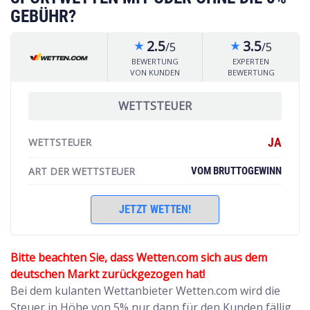
GEBÜHR?
2.5
3.5
/5
/5
star_rate
star_rate
BEWERTUNG
EXPERTEN
VON KUNDEN
BEWERTUNG
WETTSTEUER
JA
WETTSTEUER
ART DER WETTSTEUER
VOM BRUTTOGEWINN
JETZT WETTEN!
Bitte beachten Sie, dass Wetten.com sich aus dem
deutschen Markt zurückgezogen hat!
Bei dem kulanten Wettanbieter Wetten.com wird die
Steuer in Höhe von 5% nur dann für den Kunden fällig,