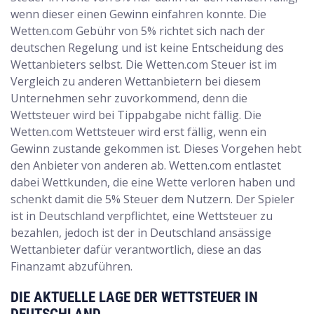
wenn dieser einen Gewinn einfahren konnte. Die
Wetten.com Gebühr von 5% richtet sich nach der
deutschen Regelung und ist keine Entscheidung des
Wettanbieters selbst. Die Wetten.com Steuer ist im
Vergleich zu anderen Wettanbietern bei diesem
Unternehmen sehr zuvorkommend, denn die
Wettsteuer wird bei Tippabgabe nicht fällig. Die
Wetten.com Wettsteuer wird erst fällig, wenn ein
Gewinn zustande gekommen ist. Dieses Vorgehen hebt
den Anbieter von anderen ab. Wetten.com entlastet
dabei Wettkunden, die eine Wette verloren haben und
schenkt damit die 5% Steuer dem Nutzern. Der Spieler
ist in Deutschland verpflichtet, eine Wettsteuer zu
bezahlen, jedoch ist der in Deutschland ansässige
Wettanbieter dafür verantwortlich, diese an das
Finanzamt abzuführen.
DIE AKTUELLE LAGE DER WETTSTEUER IN