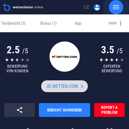
account_circle
DE
Toggle
navigat
Skip
EN
to
mehr
Testbericht
(3)
Bonus
(1)
App
content
RU
2.5
3.5
/5
/5
BEWERTUNG
EXPERTEN
VON KUNDEN
BEWERTUNG
keyboard_arrow_right
ZU WETTEN.COM
REPORT A
share
BERICHT SCHREIBEN
PROBLEM