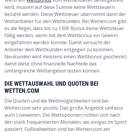
Wenn ein
Wettbonus
vom Wettanbieter bereitgestellt
wird, müssen auf diese Summe keine Wettsteuern
bezahlt werden. Diese Wettsteuer übernimmt dann der
Wettanbieter für den Wettkunden. Bei Wetten.com gibt
es die Regel, dass bis zu 130€ Bonus keine Wettsteuer
fällig werden, wenn mit dem Wettbonus ein Gewinn
eingefahren werden konnte. Damit versucht der
Anbieter dem Wettkunden entgegen zu kommen.
Neukunden wird meistens einen Wettbonus geschenkt,
damit diese ohne finanzielle Nachteile das
umfangreiche Wettangebot testen können.
DIE WETTAUSWAHL UND QUOTEN BEI
WETTEN.COM
Die Quoten und die Wettmöglichkeiten sind bei
Wetten.com sehr positiv. Das große Angebot umfasst
auch Livewetten. Die Wettoptionen richten sich nach
den stark frequentierten Monaten, wo einiges im Sport
passiert. Fußballwetten sind bei Wetten.com am