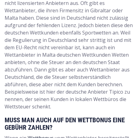
nicht lizensierten Anbietern aus. Oft gibt es
Wettanbieter, die ihren Firmensitz in Gibraltar oder
Malta haben. Diese sind in Deutschland nicht zulässig
aufgrund der fehlenden Lizenz. Jedoch bieten diese den
deutschen Wettkunden ebenfalls Sportwetten an. Weil
die Regulierung in Deutschland sehr strittig ist und mit
dem EU-Recht nicht vereinbar ist, kann auch ein
Wettanbieter in Malta deutschen Wettkunden Wetten
anbieten, ohne die Steuer an den deutschen Staat
abzuführen. Dann gibt es aber auch Wettanbieter aus
Deutschland, die die Steuer selbstverständlich
abführen, diese aber nicht dem Kunden berechnen.
Beispielsweise ist hier der deutsche Anbieter Tipico zu
nennen, der seinen Kunden in lokalen Wettbüros die
Wettsteuer schenkt.
MUSS MAN AUCH AUF DEN WETTBONUS EINE
GEBÜHR ZAHLEN?