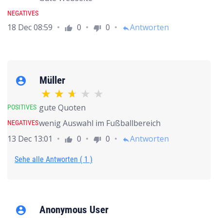
NEGATIVES
18 Dec 08:59
0
0
Antworten
thumb_up
thumb_down
reply
Müller
account_circle
gute Quoten
POSITIVES
wenig Auswahl im Fußballbereich
NEGATIVES
13 Dec 13:01
0
0
Antworten
thumb_up
thumb_down
reply
Sehe alle Antworten ( 1 )
Anonymous User
account_circle