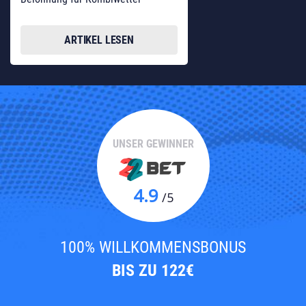
ARTIKEL LESEN
UNSER GEWINNER
4.9
/5
100% WILLKOMMENSBONUS
BIS ZU 122€