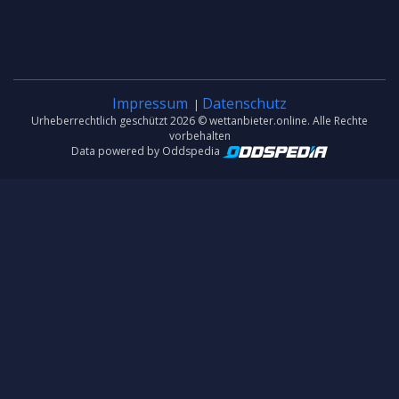
Impressum
Datenschutz
|
Urheberrechtlich geschützt 2026 © wettanbieter.online. Alle Rechte
vorbehalten
Data powered by Oddspedia