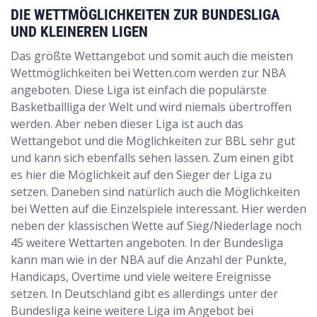
DIE WETTMÖGLICHKEITEN ZUR BUNDESLIGA
UND KLEINEREN LIGEN
Das größte Wettangebot und somit auch die meisten
Wettmöglichkeiten bei Wetten.com werden zur NBA
angeboten. Diese Liga ist einfach die populärste
Basketballliga der Welt und wird niemals übertroffen
werden. Aber neben dieser Liga ist auch das
Wettangebot und die Möglichkeiten zur BBL sehr gut
und kann sich ebenfalls sehen lassen. Zum einen gibt
es hier die Möglichkeit auf den Sieger der Liga zu
setzen. Daneben sind natürlich auch die Möglichkeiten
bei Wetten auf die Einzelspiele interessant. Hier werden
neben der klassischen Wette auf Sieg/Niederlage noch
45 weitere Wettarten angeboten. In der Bundesliga
kann man wie in der NBA auf die Anzahl der Punkte,
Handicaps, Overtime und viele weitere Ereignisse
setzen. In Deutschland gibt es allerdings unter der
Bundesliga keine weitere Liga im Angebot bei