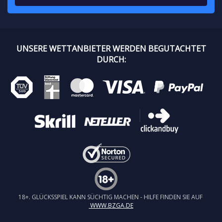
UNSERE WETTANBIETER WERDEN BEGUTACHTET
DURCH:
18+. GLÜCKSSPIEL KANN SÜCHTIG MACHEN - HILFE FINDEN SIE AUF
WWW.BZGA.DE