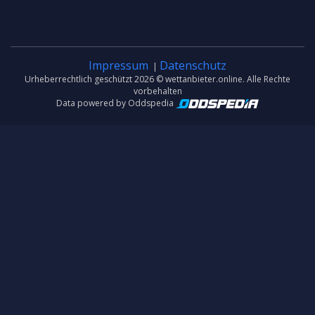
Impressum
Datenschutz
|
Urheberrechtlich geschützt 2026 © wettanbieter.online. Alle Rechte
vorbehalten
Data powered by Oddspedia