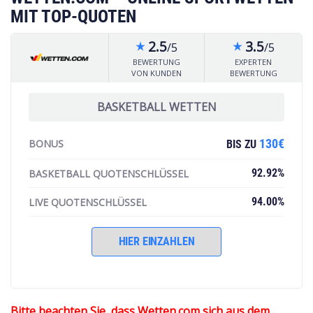
MIT TOP-QUOTEN
2.5
3.5
/5
/5
star_rate
star_rate
BEWERTUNG
EXPERTEN
VON KUNDEN
BEWERTUNG
BASKETBALL WETTEN
130€
BONUS
BIS ZU
92.92%
BASKETBALL QUOTENSCHLÜSSEL
94.00%
LIVE QUOTENSCHLÜSSEL
HIER EINZAHLEN
Bitte beachten Sie, dass Wetten.com sich aus dem