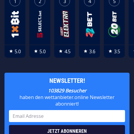
1
2
3
4
5
5.0
5.0
4.5
3.6
3.5
star
star
star
star
star
NEWSLETTER!
103829 Besucher
haben den wettanbieter.online Newsletter
abonniert!
JETZT ABONNIEREN