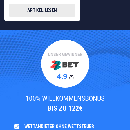
ARTIKEL LESEN
UNSER GEWINNER
4.9
/5
100% WILLKOMMENSBONUS
BIS ZU 122€
check_circle
WETTANBIETER OHNE WETTSTEUER