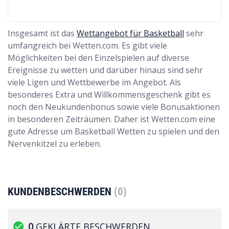
Insgesamt ist das
Wettangebot für Basketball
sehr
umfangreich bei Wetten.com. Es gibt viele
Möglichkeiten bei den Einzelspielen auf diverse
Ereignisse zu wetten und darüber hinaus sind sehr
viele Ligen und Wettbewerbe im Angebot. Als
besonderes Extra und Willkommensgeschenk gibt es
noch den Neukundenbonus sowie viele Bonusaktionen
in besonderen Zeiträumen. Daher ist Wetten.com eine
gute Adresse um Basketball Wetten zu spielen und den
Nervenkitzel zu erleben.
KUNDENBESCHWERDEN
(0)
check_circle
0
GEKLÄRTE BESCHWERDEN