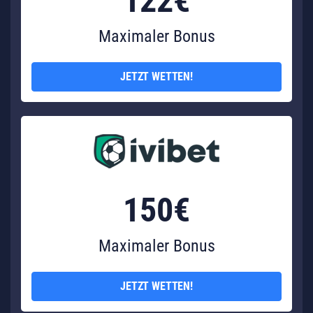
122€
Maximaler Bonus
JETZT WETTEN!
150€
Maximaler Bonus
JETZT WETTEN!