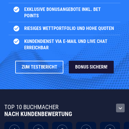
check_circle
EXKLUSIVE BONUSANGEBOTE INKL. BET
POINTS
check_circle
RIESIGES WETTPORTFOLIO UND HOHE QUOTEN
check_circle
KUNDENDIENST VIA E-MAIL UND LIVE CHAT
ERREICHBAR
ZUM TESTBERICHT
BONUS SICHERN!
TOP 10 BUCHMACHER
keyboard_arrow_down
NACH KUNDENBEWERTUNG