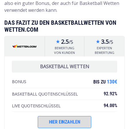
also ein guter Bonus, der auch für Basketball Wetten
verwendet werden kann.
DAS FAZIT ZU DEN BASKETBALLWETTEN VON
WETTEN.COM
2.5
3.5
/5
/5
star_rate
star_rate
BEWERTUNG
EXPERTEN
VON KUNDEN
BEWERTUNG
BASKETBALL WETTEN
130€
BONUS
BIS ZU
92.92%
BASKETBALL QUOTENSCHLÜSSEL
94.00%
LIVE QUOTENSCHLÜSSEL
HIER EINZAHLEN