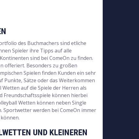
EN
rtfolio des Buchmachers sind etliche
en Spieler ihre Tipps auf alle
Kontinenten sind bei ComeOn zu finden.
n offeriert. Besonders zu großen
ympischen Spielen finden Kunden ein sehr
uf Punkte, Sätze oder das Weiterkommen
Wetten auf die Spiele der Herren als
d Freundschaftsspiele können hierbei
leyball Wetten können neben Single
n. Sportwetter werden bei ComeOn immer
n können.
LWETTEN UND KLEINEREN