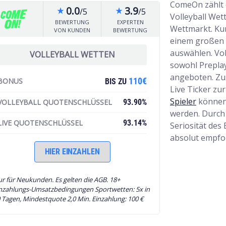
ComeOn zählt d
0.0
3.9
/5
/5
star_rate
star_rate
Volleyball Wet
BEWERTUNG
EXPERTEN
Wettmarkt. Ku
VON KUNDEN
BEWERTUNG
einem großen P
auswählen. Vo
VOLLEYBALL WETTEN
sowohl Preplay
angeboten. Zus
110€
BONUS
BIS ZU
Live Ticker zu
Spieler
können 
93.90%
VOLLEYBALL QUOTENSCHLÜSSEL
werden. Durch
93.14%
LIVE QUOTENSCHLÜSSEL
Seriosität des
absolut empfo
HIER EINZAHLEN
r für Neukunden. Es gelten die AGB. 18+
nzahlungs-Umsatzbedingungen Sportwetten: 5x in
 Tagen, Mindestquote 2,0 Min. Einzahlung: 100 €