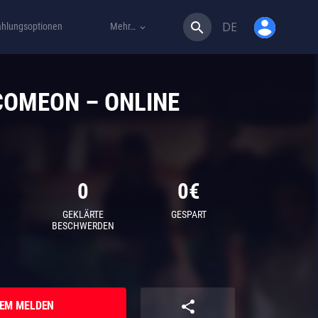
account_circle
search
DE
ahlungsoptionen
Mehr…
EN
COMEON – ONLINE
RU
0
0€
GEKLÄRTE
GESPART
BESCHWERDEN
share
EM MELDEN