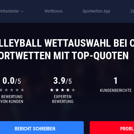
ettanbieter
Wettbonus
Sportwetten App
Z
LLEYBALL WETTAUSWAHL BEI 
ORTWETTEN MIT TOP-QUOTEN
0.0
3.9
1
/5
/5
KUNDENBERICHTE
BEWERTUNG
EXPERTEN
VON KUNDEN
BEWERTUNG
BERICHT SCHREIBEN
PROBL