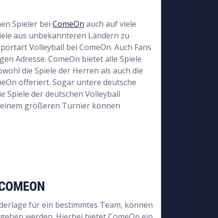
en Spieler bei
ComeOn
auch auf viele
Spiele aus unbekannteren Ländern zu
Sportart Volleyball bei ComeOn. Auch Fans
igen Adresse. ComeOn bietet alle Spiele
wohl die Spiele der Herren als auch die
eOn offeriert. Sogar untere deutsche
 Spiele der deutschen Volleyball
i einem größeren Turnier können
 COMEON
ederlage für ein bestimmtes Team, können
geben werden. Hierbei bietet ComeOn ein