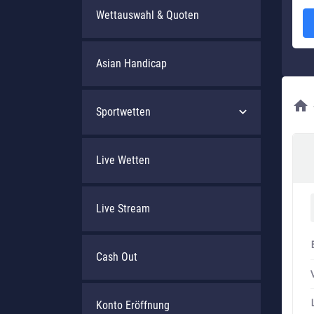
Wettauswahl & Quoten
Asian Handicap
home
keyboard_arrow_down
Sportwetten
Live Wetten
Live Stream
Cash Out
Konto Eröffnung