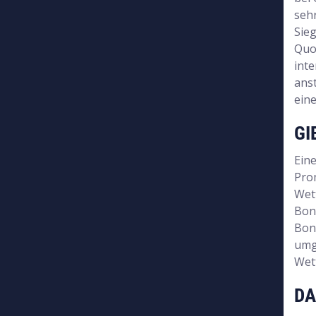
sehr
Sieg
Quo
inte
anst
ein
GI
Ein
Pro
Wet
Bon
Bon
umg
Wet
DA