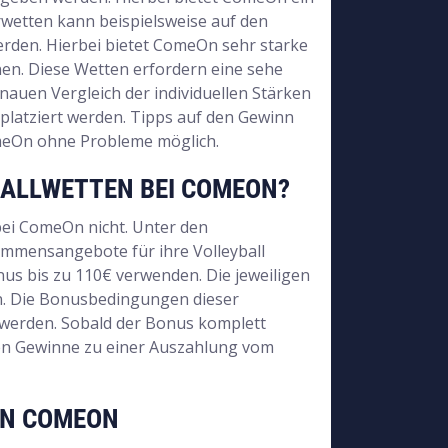
rwetten kann beispielsweise auf den
erden. Hierbei bietet ComeOn sehr starke
en. Diese Wetten erfordern eine sehe
enauen Vergleich der individuellen Stärken
 platziert werden. Tipps auf den Gewinn
omeOn ohne Probleme möglich.
BALLWETTEN BEI COMEON?
bei ComeOn nicht. Unter den
ommensangebote für ihre Volleyball
s bis zu 110€ verwenden. Die jeweiligen
en. Die Bonusbedingungen dieser
t werden. Sobald der Bonus komplett
ten Gewinne zu einer Auszahlung vom
ON COMEON