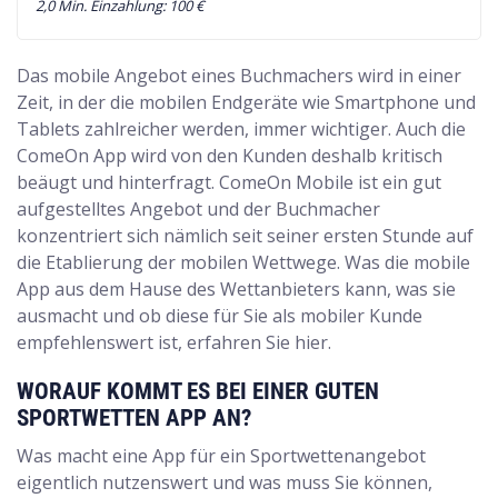
2,0 Min. Einzahlung: 100 €
Das mobile Angebot eines Buchmachers wird in einer
Zeit, in der die mobilen Endgeräte wie Smartphone und
Tablets zahlreicher werden, immer wichtiger. Auch die
ComeOn App wird von den Kunden deshalb kritisch
beäugt und hinterfragt. ComeOn Mobile ist ein gut
aufgestelltes Angebot und der Buchmacher
konzentriert sich nämlich seit seiner ersten Stunde auf
die Etablierung der mobilen Wettwege. Was die mobile
App aus dem Hause des Wettanbieters kann, was sie
ausmacht und ob diese für Sie als mobiler Kunde
empfehlenswert ist, erfahren Sie hier.
WORAUF KOMMT ES BEI EINER GUTEN
SPORTWETTEN APP AN?
Was macht eine App für ein Sportwettenangebot
eigentlich nutzenswert und was muss Sie können,