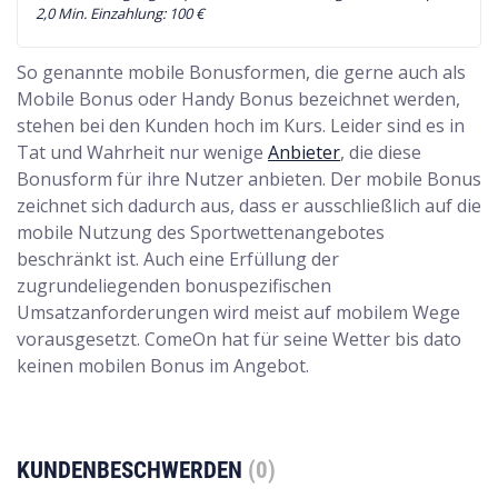
2,0 Min. Einzahlung: 100 €
So genannte mobile Bonusformen, die gerne auch als
Mobile Bonus oder Handy Bonus bezeichnet werden,
stehen bei den Kunden hoch im Kurs. Leider sind es in
Tat und Wahrheit nur wenige
Anbieter
, die diese
Bonusform für ihre Nutzer anbieten. Der mobile Bonus
zeichnet sich dadurch aus, dass er ausschließlich auf die
mobile Nutzung des Sportwettenangebotes
beschränkt ist. Auch eine Erfüllung der
zugrundeliegenden bonuspezifischen
Umsatzanforderungen wird meist auf mobilem Wege
vorausgesetzt. ComeOn hat für seine Wetter bis dato
keinen mobilen Bonus im Angebot.
KUNDENBESCHWERDEN
(0)