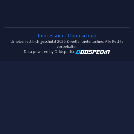
Impressum
Datenschutz
|
Urheberrechtlich geschützt 2026 © wettanbieter.online. Alle Rechte
vorbehalten
Data powered by Oddspedia