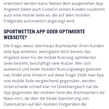
erleichtert werden kann. Neben dem ausgereiften App
Angebot bietet auch ComeOn seinen Kunden zusätzlich
auch eine mobile Seite an, die auf allen mobilen
Endgeräte automatisch angezeigt wird.
SPORTWETTEN APP ODER OPTIMIERTE
WEBSEITE?
Die Frage, wieso überhaupt Buchmacher ihren Kunden
eine App anbieten, wenngleich doch bereits das
Angebot einer für die mobile Nutzung optimierten
Seite besteht, beschäftigt viele Nutzer. Wer sich
auskennt und beide mobilen Nutzungswege getestet
hat, findet eine Antwort auf diese Frage: Stellt man App
und mobile Seite vergleichend gegenüber, werden
Unterschiede schnell klar. Im Direktvergleich hat die
App gegenüber der mobilen Seite des Buchmachers die
Nase vorn, da über die lokale Speicherung von
Datensätzen auf den mobilen Endgeräten die