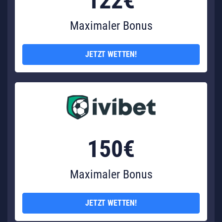
122€
Maximaler Bonus
JETZT WETTEN!
150€
Maximaler Bonus
JETZT WETTEN!