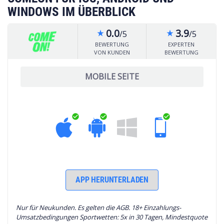
WINDOWS IM ÜBERBLICK
0.0
3.9
/5
/5
star_rate
star_rate
BEWERTUNG
EXPERTEN
VON KUNDEN
BEWERTUNG
MOBILE SEITE
check_circle
check_circle
check_circle
APP HERUNTERLADEN
Nur für Neukunden. Es gelten die AGB. 18+ Einzahlungs-
Umsatzbedingungen Sportwetten: 5x in 30 Tagen, Mindestquote