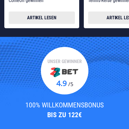
ComeOn gewinnen
Tennis-Reise gewinne
ARTIKEL LESEN
ARTIKEL L
UNSER GEWINNER
4.9
/5
100% WILLKOMMENSBONUS
BIS ZU 122€