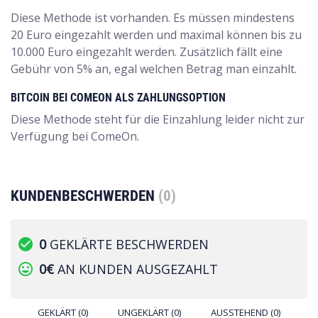
Diese Methode ist vorhanden. Es müssen mindestens
20 Euro eingezahlt werden und maximal können bis zu
10.000 Euro eingezahlt werden. Zusätzlich fällt eine
Gebühr von 5% an, egal welchen Betrag man einzahlt.
BITCOIN BEI COMEON ALS ZAHLUNGSOPTION
Diese Methode steht für die Einzahlung leider nicht zur
Verfügung bei ComeOn.
KUNDENBESCHWERDEN
(0)
check_circle
0
GEKLÄRTE BESCHWERDEN
tag_faces
0€
AN KUNDEN AUSGEZAHLT
GEKLÄRT (0)
UNGEKLÄRT (0)
AUSSTEHEND (0)