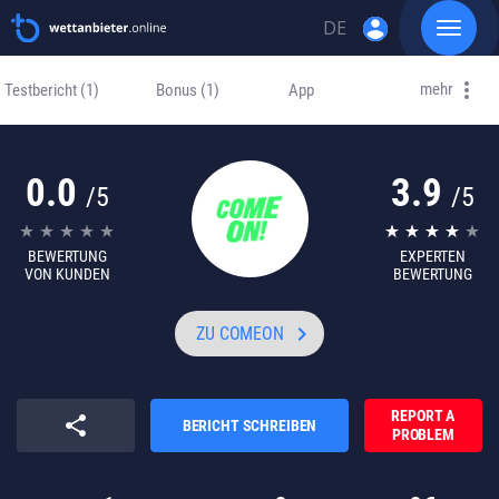
account_circle
DE
Toggle
navigat
Skip
EN
to
mehr
Testbericht
(1)
Bonus
(1)
App
content
RU
0.0
3.9
/5
/5
BEWERTUNG
EXPERTEN
VON KUNDEN
BEWERTUNG
keyboard_arrow_right
ZU COMEON
REPORT A
share
BERICHT SCHREIBEN
PROBLEM