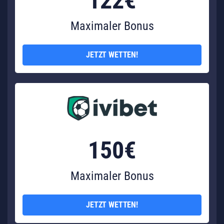
122€
Maximaler Bonus
JETZT WETTEN!
150€
Maximaler Bonus
JETZT WETTEN!