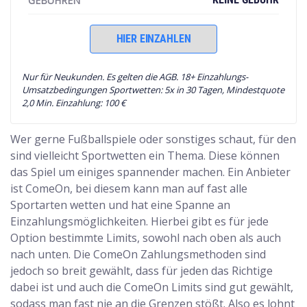
GEBÜHREN
HIER EINZAHLEN
Nur für Neukunden. Es gelten die AGB. 18+ Einzahlungs-
Umsatzbedingungen Sportwetten: 5x in 30 Tagen, Mindestquote
2,0 Min. Einzahlung: 100 €
Wer gerne Fußballspiele oder sonstiges schaut, für den
sind vielleicht Sportwetten ein Thema. Diese können
das Spiel um einiges spannender machen. Ein Anbieter
ist ComeOn, bei diesem kann man auf fast alle
Sportarten wetten und hat eine Spanne an
Einzahlungsmöglichkeiten. Hierbei gibt es für jede
Option bestimmte Limits, sowohl nach oben als auch
nach unten. Die ComeOn Zahlungsmethoden sind
jedoch so breit gewählt, dass für jeden das Richtige
dabei ist und auch die ComeOn Limits sind gut gewählt,
sodass man fast nie an die Grenzen stößt. Also es lohnt