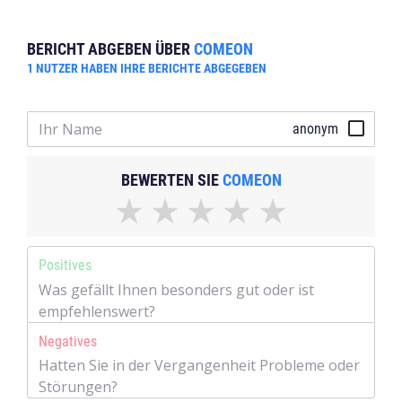
BERICHT ABGEBEN ÜBER
COMEON
1
NUTZER HABEN IHRE BERICHTE ABGEGEBEN
anonym
BEWERTEN SIE
COMEON
Positives
Negatives