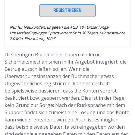
REGISTRIEREN
Nur für Neukunden. Es gelten die AGB. 18+ Einzahlungs-
Umsatzbedingungen Sportwetten: 5x in 30 Tagen, Mindestquote
2,0 Min. Einzahlung: 100 €
Die heutigen Buchmacher haben moderne
Sicherheitsmechanismen in ihr Angebot integriert, die
Betrug ausschließen sollen. Wenn die
Überwachungsinstanzen der Buchmacher etwas
Ungewöhnliches registrieren, kann es deshalb
beispielsweise passieren, dass die Konten vorerst
deaktiviert bzw. gesperrt werden. Dies ist in der Regel
kein Grund zur Sorge: Nach der Rücksprache mit dem
Support findet sich zumeist eine Lösung und das Konto
kann wieder entsperrt werden. Auch ist es möglich,
dass beispielsweise Daten falsch eingegeben worden
sind oder die eingegeben Daten mit den Daten aus der