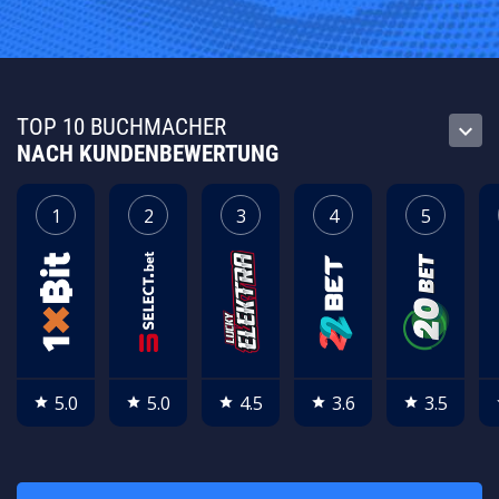
TOP 10 BUCHMACHER
keyboard_arrow_down
NACH KUNDENBEWERTUNG
1
2
3
4
5
5.0
5.0
4.5
3.6
3.5
star
star
star
star
star