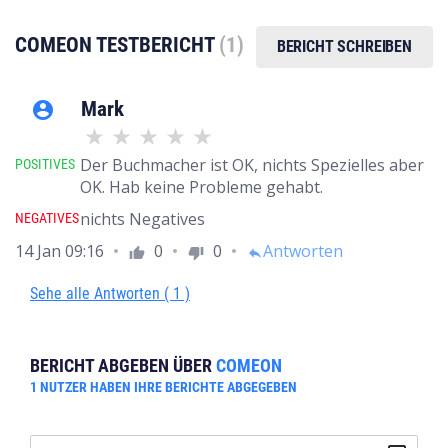
COMEON TESTBERICHT
(1)
BERICHT SCHREIBEN
Mark
account_circle
Der Buchmacher ist OK, nichts Spezielles aber
POSITIVES
OK. Hab keine Probleme gehabt.
nichts Negatives
NEGATIVES
14 Jan 09:16
0
0
Antworten
thumb_up
thumb_down
reply
Sehe alle Antworten ( 1 )
BERICHT ABGEBEN ÜBER
COMEON
1
NUTZER HABEN IHRE BERICHTE ABGEGEBEN