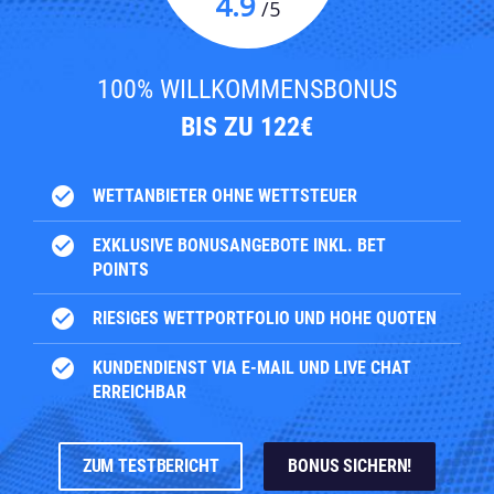
4.9
/5
100% WILLKOMMENSBONUS
BIS ZU 122€
check_circle
WETTANBIETER OHNE WETTSTEUER
check_circle
EXKLUSIVE BONUSANGEBOTE INKL. BET
POINTS
check_circle
RIESIGES WETTPORTFOLIO UND HOHE QUOTEN
check_circle
KUNDENDIENST VIA E-MAIL UND LIVE CHAT
ERREICHBAR
ZUM TESTBERICHT
BONUS SICHERN!