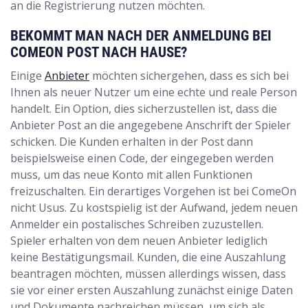
an die Registrierung nutzen möchten.
BEKOMMT MAN NACH DER ANMELDUNG BEI
COMEON POST NACH HAUSE?
Einige
Anbieter
möchten sichergehen, dass es sich bei
Ihnen als neuer Nutzer um eine echte und reale Person
handelt. Ein Option, dies sicherzustellen ist, dass die
Anbieter Post an die angegebene Anschrift der Spieler
schicken. Die Kunden erhalten in der Post dann
beispielsweise einen Code, der eingegeben werden
muss, um das neue Konto mit allen Funktionen
freizuschalten. Ein derartiges Vorgehen ist bei ComeOn
nicht Usus. Zu kostspielig ist der Aufwand, jedem neuen
Anmelder ein postalisches Schreiben zuzustellen.
Spieler erhalten von dem neuen Anbieter lediglich
keine Bestätigungsmail. Kunden, die eine Auszahlung
beantragen möchten, müssen allerdings wissen, dass
sie vor einer ersten Auszahlung zunächst einige Daten
und Dokumente nachreichen müssen, um sich als