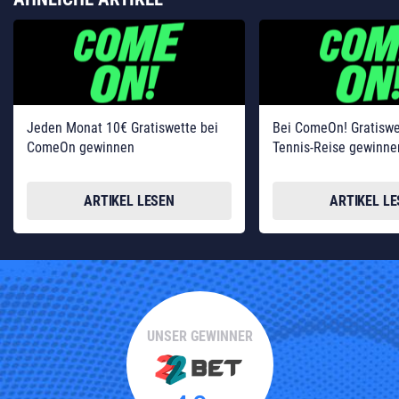
Jeden Monat 10€ Gratiswette bei
Bei ComeOn! Gratiswe
ComeOn gewinnen
Tennis-Reise gewinne
ARTIKEL LESEN
ARTIKEL L
UNSER GEWINNER