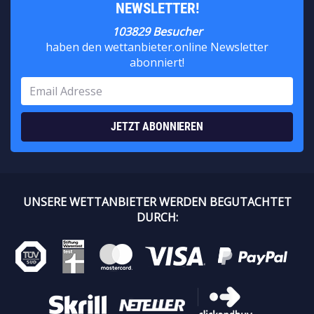
NEWSLETTER!
103829 Besucher
haben den wettanbieter.online Newsletter
abonniert!
JETZT ABONNIEREN
UNSERE WETTANBIETER WERDEN BEGUTACHTET
DURCH: