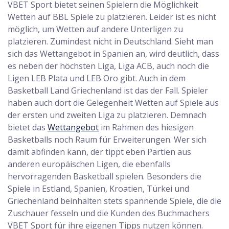
VBET Sport bietet seinen Spielern die Möglichkeit
Wetten auf BBL Spiele zu platzieren. Leider ist es nicht
möglich, um Wetten auf andere Unterligen zu
platzieren. Zumindest nicht in Deutschland. Sieht man
sich das Wettangebot in Spanien an, wird deutlich, dass
es neben der höchsten Liga, Liga ACB, auch noch die
Ligen LEB Plata und LEB Oro gibt. Auch in dem
Basketball Land Griechenland ist das der Fall. Spieler
haben auch dort die Gelegenheit Wetten auf Spiele aus
der ersten und zweiten Liga zu platzieren. Demnach
bietet das
Wettangebot
im Rahmen des hiesigen
Basketballs noch Raum für Erweiterungen. Wer sich
damit abfinden kann, der tippt eben Partien aus
anderen europäischen Ligen, die ebenfalls
hervorragenden Basketball spielen. Besonders die
Spiele in Estland, Spanien, Kroatien, Türkei und
Griechenland beinhalten stets spannende Spiele, die die
Zuschauer fesseln und die Kunden des Buchmachers
VBET Sport für ihre eigenen Tipps nutzen können.