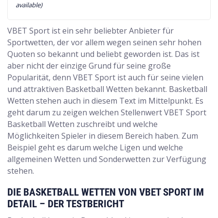
available)
VBET Sport ist ein sehr beliebter Anbieter für
Sportwetten, der vor allem wegen seinen sehr hohen
Quoten so bekannt und beliebt geworden ist. Das ist
aber nicht der einzige Grund für seine große
Popularität, denn VBET Sport ist auch für seine vielen
und attraktiven Basketball Wetten bekannt. Basketball
Wetten stehen auch in diesem Text im Mittelpunkt. Es
geht darum zu zeigen welchen Stellenwert VBET Sport
Basketball Wetten zuschreibt und welche
Möglichkeiten Spieler in diesem Bereich haben. Zum
Beispiel geht es darum welche Ligen und welche
allgemeinen Wetten und Sonderwetten zur Verfügung
stehen.
DIE BASKETBALL WETTEN VON VBET SPORT IM
DETAIL – DER TESTBERICHT