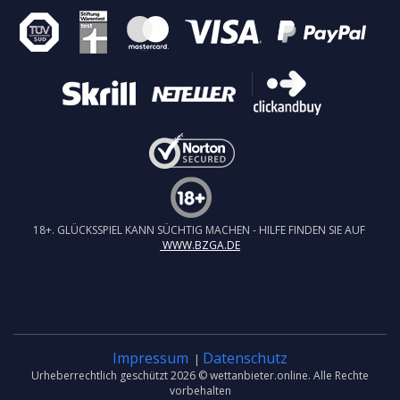
18+. GLÜCKSSPIEL KANN SÜCHTIG MACHEN - HILFE FINDEN SIE AUF
WWW.BZGA.DE
Impressum
Datenschutz
|
Urheberrechtlich geschützt 2026 © wettanbieter.online. Alle Rechte
vorbehalten