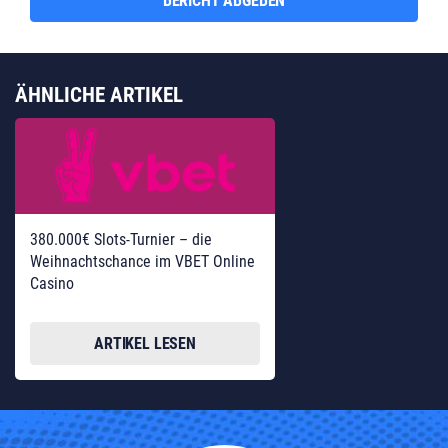
BERICHT ABGEBEN
ÄHNLICHE ARTIKEL
380.000€ Slots-Turnier – die
Weihnachtschance im VBET Online
Casino
ARTIKEL LESEN