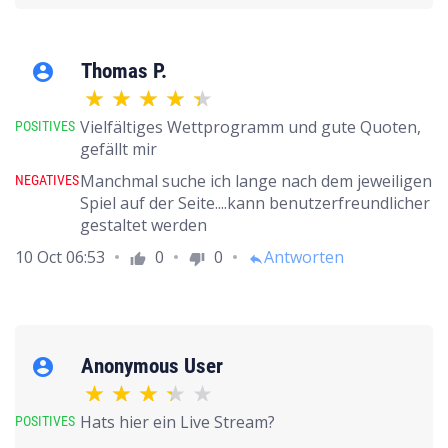
Thomas P.
account_circle
Vielfältiges Wettprogramm und gute Quoten,
POSITIVES
gefällt mir
Manchmal suche ich lange nach dem jeweiligen
NEGATIVES
Spiel auf der Seite....kann benutzerfreundlicher
gestaltet werden
10 Oct 06:53
0
0
Antworten
thumb_up
thumb_down
reply
Anonymous User
account_circle
Hats hier ein Live Stream?
POSITIVES