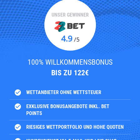
UNSER GEWINNER
4.9
/5
100% WILLKOMMENSBONUS
BIS ZU 122€
check_circle
WETTANBIETER OHNE WETTSTEUER
check_circle
EXKLUSIVE BONUSANGEBOTE INKL. BET
POINTS
check_circle
RIESIGES WETTPORTFOLIO UND HOHE QUOTEN