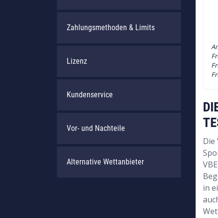
Zahlungsmethoden & Limits
Am
Fr
Lizenz
Fr
Fr
Kundenservice
DI
TE
Vor- und Nachteile
Die
Spo
Alternative Wettanbieter
VBET
Bege
in 
auch
Wett