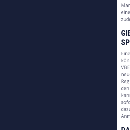
Man
ein
zud
GI
SP
Eine
könn
VBET
neu
Reg
den
kan
sofo
daz
Anm
DA