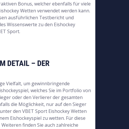
raktiven Bonus, welcher ebenfalls für viele
Eishockey Wetten verwendet werden kann.
sen ausführlichen Testbericht und
lles Wissenswerte zu den Eishockey
ET Sport.
M DETAIL – DER
ge Vielfalt, um gewinnbringende
shockeyspiel, welches Sie im Portfolio von
Sieger oder den Verlierer der gesamten
alls die Möglichkeit, nur auf den Sieger
e unter den VBET Sport Eishockey Wetten
nem Eishockeyspiel zu wetten. Für diese
 Weiteren finden Sie auch zahlreiche