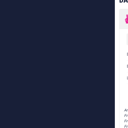
Am
Fr
Fr
Fr