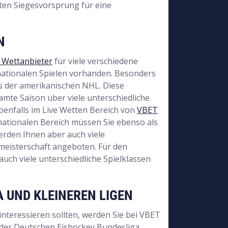
ten Siegesvorsprung für eine
N
 Wettanbieter
für viele verschiedene
ernationalen Spielen vorhanden. Besonders
us der amerikanischen NHL. Diese
samte Saison über viele unterschiedliche
benfalls im Live Wetten Bereich von
VBET
nationalen Bereich müssen Sie ebenso als
rden Ihnen aber auch viele
tmeisterschaft angeboten. Für den
ch viele unterschiedliche Spielklassen
 UND KLEINEREN LIGEN
 interessieren sollten, werden Sie bei VBET
 der Deutschen Eishockey Bundesliga