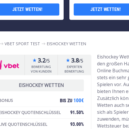
JETZT WETTEN!
JETZT WETTEN!
VBET SPORT TEST
EISHOCKEY WETTEN
Eishockey Wett
3.2
3.8
/5
/5
star_rate
star_rate
den großen Ha
BEWERTUNG
EXPERTEN
Online Buchmac
VON KUNDEN
BEWERTUNG
stets ein sehr
Spielen vor. A
EISHOCKEY WETTEN
bieten Ihnen e
Zusätzlich kön
100€
BONUS
BIS ZU
Wetten auch se
sich als Spiel
91.50%
EISHOCKEY QUOTENSCHLÜSSEL
zuwenden, müs
93.00%
LIVE QUOTENSCHLÜSSEL
Wettsteuer be