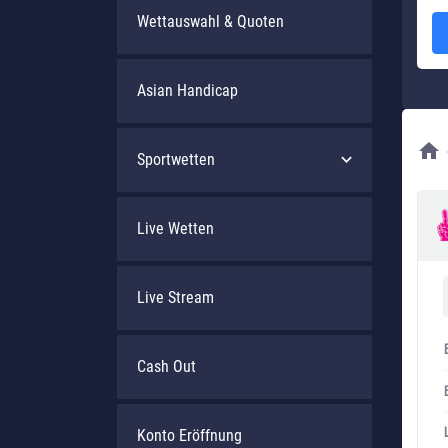
Wettauswahl & Quoten
Asian Handicap
home
keyboard_arrow_down
Sportwetten
Live Wetten
Live Stream
Cash Out
Konto Eröffnung