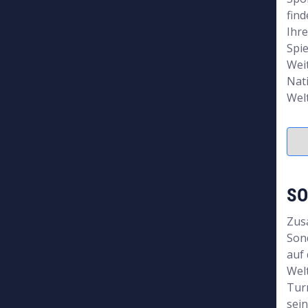
find
Ihr
Spie
Weit
Nati
Wel
SO
Zusä
Son
auf
Welt
Tur
sein