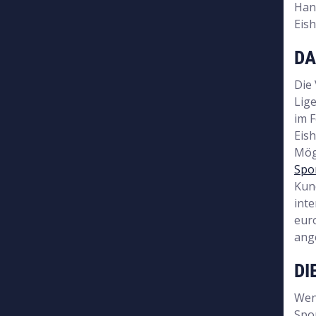
Han
Eis
DA
Die
Lige
im 
Eish
Mög
Spo
Kun
inte
eur
ang
DI
Wenn
Spo