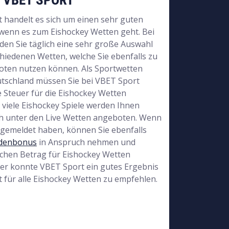
 handelt es sich um einen sehr guten
 wenn es zum Eishockey Wetten geht. Bei
den Sie täglich eine sehr große Auswahl
chiedenen Wetten, welche Sie ebenfalls zu
uoten nutzen können. Als Sportwetten
tschland müssen Sie bei VBET Sport
e Steuer für die Eishockey Wetten
 viele Eishockey Spiele werden Ihnen
 unter den Live Wetten angeboten. Wenn
ngemeldet haben, können Sie ebenfalls
denbonus
in Anspruch nehmen und
ichen Betrag für Eishockey Wetten
her konnte VBET Sport ein gutes Ergebnis
st für alle Eishockey Wetten zu empfehlen.