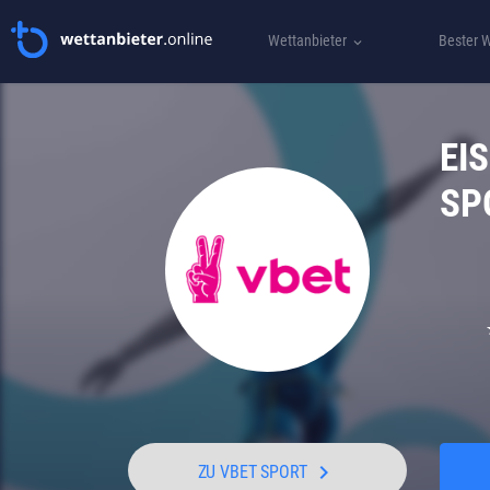
Wettanbieter
Bester W
Skip
to
content
EI
SP
keyboard_arrow_right
ZU VBET SPORT