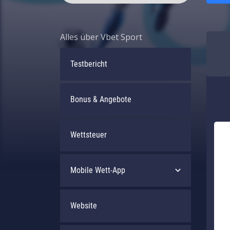
Alles über Vbet Sport
Testbericht
Bonus & Angebote
Wettsteuer
keyboard_arrow_down
Mobile Wett-App
Website