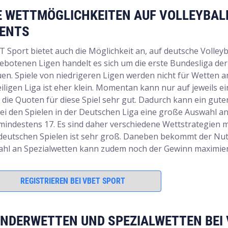
E WETTMÖGLICHKEITEN AUF VOLLEYBAL
ENTS
 Sport bietet auch die Möglichkeit an, auf deutsche Volleyb
ebotenen Ligen handelt es sich um die erste Bundesliga der
en. Spiele von niedrigeren Ligen werden nicht für Wetten a
iligen Liga ist eher klein. Momentan kann nur auf jeweils e
 die Quoten für diese Spiel sehr gut. Dadurch kann ein gut
ei den Spielen in der Deutschen Liga eine große Auswahl an
mindestens 17. Es sind daher verschiedene Wettstrategien 
 deutschen Spielen ist sehr groß. Daneben bekommt der Nu
ahl an Spezialwetten kann zudem noch der Gewinn maximier
REGISTRIEREN BEI VBET SPORT
NDERWETTEN UND SPEZIALWETTEN BEI 