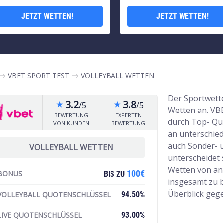
JETZT WETTEN!
JETZT WETTEN!
VBET SPORT TEST
VOLLEYBALL WETTEN
Der Sportwette
3.2
3.8
/5
/5
star_rate
star_rate
Wetten an. VBE
BEWERTUNG
EXPERTEN
durch Top- Qu
VON KUNDEN
BEWERTUNG
an unterschie
auch Sonder- 
VOLLEYBALL WETTEN
unterscheidet 
Wetten von an
100€
BONUS
BIS ZU
insgesamt zu b
Überblick geg
94.50%
VOLLEYBALL QUOTENSCHLÜSSEL
93.00%
LIVE QUOTENSCHLÜSSEL