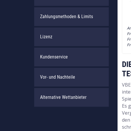
Zahlungsmethoden & Limits
Am
Fr
Lizenz
Fr
Fr
Kundenservice
DI
TE
Vor- und Nachteile
VBET
int
Alternative Wettanbieter
Spie
Es g
Ver
den 
schn