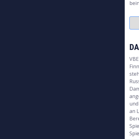
bei
DA
VBET
Fin
steh
Russ
Dam
ange
und
an 
Bere
Spie
Spie