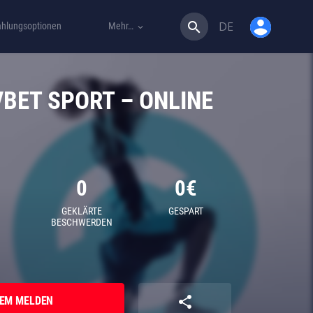
account_circle
search
DE
ahlungsoptionen
Mehr…
EN
BET SPORT – ONLINE
RU
0
0€
GEKLÄRTE
GESPART
BESCHWERDEN
share
EM MELDEN