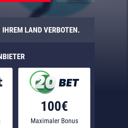
N IHREM LAND VERBOTEN.
BIETER
100€
s
Maximaler Bonus