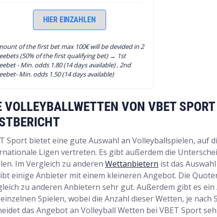
HIER EINZAHLEN
ount of the first bet max 100€ will be devided in 2
eebets (50% of the first qualifying bet) → 1st
eebet - Min. odds 1.80 (14 days available) , 2nd
eebet- Min. odds 1.50 (14 days available)
E VOLLEYBALLWETTEN VON VBET SPORT 
STBERICHT
 Sport bietet eine gute Auswahl an Volleyballspielen, auf d
ernationale Ligen vertreten. Es gibt außerdem die Untersc
len. Im Vergleich zu anderen
Wettanbietern
ist das Auswahl 
ibt einige Anbieter mit einem kleineren Angebot. Die Quote
gleich zu anderen Anbietern sehr gut. Außerdem gibt es ei
einzelnen Spielen, wobei die Anzahl dieser Wetten, je nach 
eidet das Angebot an Volleyball Wetten bei VBET Sport sehr 