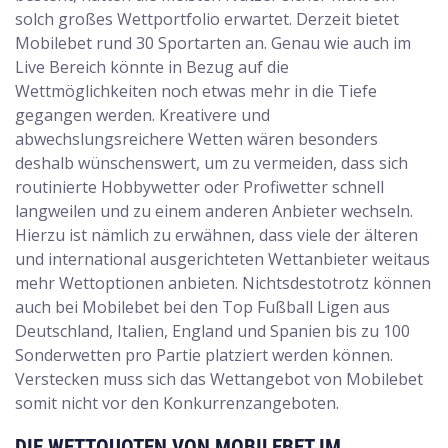
solch großes Wettportfolio erwartet. Derzeit bietet
Mobilebet rund 30 Sportarten an. Genau wie auch im
Live Bereich könnte in Bezug auf die
Wettmöglichkeiten noch etwas mehr in die Tiefe
gegangen werden. Kreativere und
abwechslungsreichere Wetten wären besonders
deshalb wünschenswert, um zu vermeiden, dass sich
routinierte Hobbywetter oder Profiwetter schnell
langweilen und zu einem anderen Anbieter wechseln.
Hierzu ist nämlich zu erwähnen, dass viele der älteren
und international ausgerichteten Wettanbieter weitaus
mehr Wettoptionen anbieten. Nichtsdestotrotz können
auch bei Mobilebet bei den Top Fußball Ligen aus
Deutschland, Italien, England und Spanien bis zu 100
Sonderwetten pro Partie platziert werden können.
Verstecken muss sich das Wettangebot von Mobilebet
somit nicht vor den Konkurrenzangeboten.
DIE WETTQUOTEN VON MOBILEBET IM