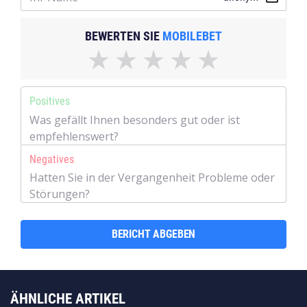
BEWERTEN SIE
MOBILEBET
Positives
Negatives
BERICHT ABGEBEN
ÄHNLICHE ARTIKEL