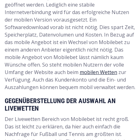
geöffnet werden. Lediglich eine stabile
Internetverbindung wird für das erfolgreiche Nutzen
der mobilen Version vorausgesetzt. Ein
Softwaredownload vorab ist nicht nötig. Dies spart Zeit,
Speicherplatz, Datenvolumen und Kosten. In Bezug auf
das mobile Angebot ist ein Wechsel von Mobilebet zu
einem anderen Anbieter eigentlich nicht nötig. Das
mobile Angebot von Mobilebet lässt nämlich kaum
Wünsche offen. So steht mobilen Nutzern der volle
Umfang der Website auch beim
mobilen Wetten
zur
Verfügung. Auch das Kundenkonto und die Ein- und
Auszahlungen können bequem mobil verwaltet werden.
GEGENÜBERSTELLUNG DER AUSWAHL AN
LIVEWETTEN
Der Livewetten Bereich von Mobilebet ist recht groß.
Das ist leicht zu erklären, da hier auch einfach die
Nachfrage für Fußball und Tennis am größten ist.