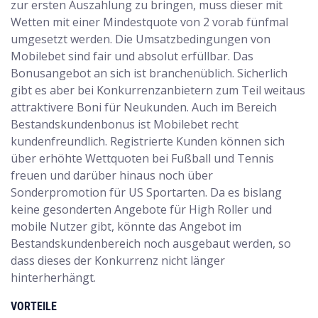
zur ersten Auszahlung zu bringen, muss dieser mit
Wetten mit einer Mindestquote von 2 vorab fünfmal
umgesetzt werden. Die Umsatzbedingungen von
Mobilebet sind fair und absolut erfüllbar. Das
Bonusangebot an sich ist branchenüblich. Sicherlich
gibt es aber bei Konkurrenzanbietern zum Teil weitaus
attraktivere Boni für Neukunden. Auch im Bereich
Bestandskundenbonus ist Mobilebet recht
kundenfreundlich. Registrierte Kunden können sich
über erhöhte Wettquoten bei Fußball und Tennis
freuen und darüber hinaus noch über
Sonderpromotion für US Sportarten. Da es bislang
keine gesonderten Angebote für High Roller und
mobile Nutzer gibt, könnte das Angebot im
Bestandskundenbereich noch ausgebaut werden, so
dass dieses der Konkurrenz nicht länger
hinterherhängt.
VORTEILE