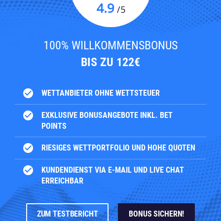
4.9
/5
100% WILLKOMMENSBONUS
BIS ZU 122€
check_circle
WETTANBIETER OHNE WETTSTEUER
check_circle
EXKLUSIVE BONUSANGEBOTE INKL. BET
POINTS
check_circle
RIESIGES WETTPORTFOLIO UND HOHE QUOTEN
check_circle
KUNDENDIENST VIA E-MAIL UND LIVE CHAT
ERREICHBAR
ZUM TESTBERICHT
BONUS SICHERN!