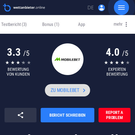
account_circle
DE
Toggle
navigat
Skip
EN
to
mehr
Testbericht
(3)
Bonus
(1)
App
content
RU
3.3
4.0
/5
/5
BEWERTUNG
EXPERTEN
VON KUNDEN
BEWERTUNG
keyboard_arrow_right
ZU MOBILEBET
REPORT A
share
BERICHT SCHREIBEN
PROBLEM