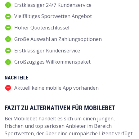
Erstklassiger 24/7 Kundenservice
Vielfältiges Sportwetten Angebot
Hoher Quotenschlüssel
Große Auswahl an Zahlungsoptionen
Erstklassiger Kundenservice
Großzügiges Willkommenspaket
NACHTEILE
Aktuell keine mobile App vorhanden
FAZIT ZU ALTERNATIVEN FÜR MOBILEBET
Bei Mobilebet handelt es sich um einen jungen,
frischen und top seriösen Anbieter im Bereich
Sportwetten, der über eine europäische Lizenz verfügt.