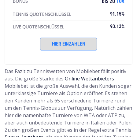
10€
BONUS
BIS ZU
91.15%
TENNIS QUOTENSCHLÜSSEL
93.13%
LIVE QUOTENSCHLÜSSEL
HIER EINZAHLEN
Das Fazit zu Tenniswetten von Mobilebet fällt positiv
aus. Die große Stärke des
Online Wettanbieters
Mobilebet ist die große Auswahl, die den Kunden sogar
unterklassige Turniere als Option eröffnet. Es stehen
den Kunden mehr als 65 verschiedene Turniere rund
um den Tennis-Globus zur Verfügung. Natürlich zählen
hier die namenhafte Turniere von WTA oder ATP zu,
aber auch unbedeutende Turniere in Italien oder Polen.
Zu den großen Events gibt es in der Regel extra Tennis