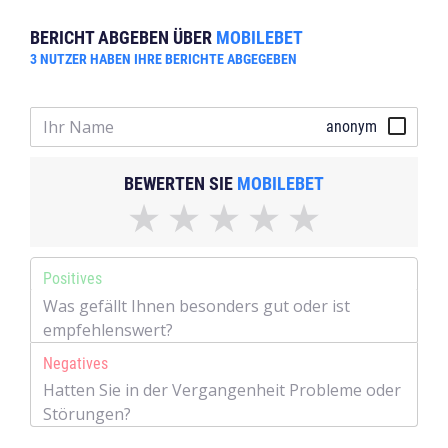
BERICHT ABGEBEN ÜBER
MOBILEBET
3
NUTZER HABEN IHRE BERICHTE ABGEGEBEN
anonym
BEWERTEN SIE
MOBILEBET
Positives
Negatives