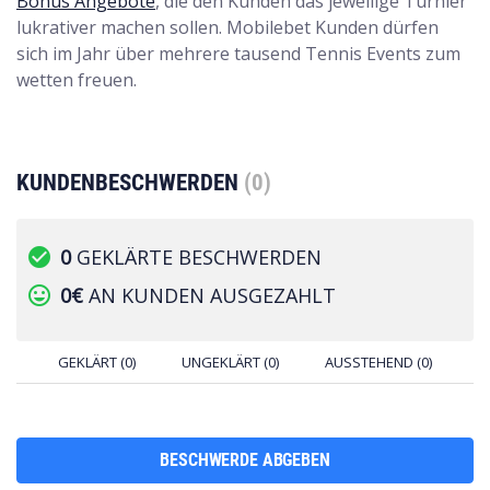
Bonus Angebote
, die den Kunden das jeweilige Turnier
lukrativer machen sollen. Mobilebet Kunden dürfen
sich im Jahr über mehrere tausend Tennis Events zum
wetten freuen.
KUNDENBESCHWERDEN
(0)
check_circle
0
GEKLÄRTE BESCHWERDEN
tag_faces
0€
AN KUNDEN AUSGEZAHLT
GEKLÄRT (0)
UNGEKLÄRT (0)
AUSSTEHEND (0)
BESCHWERDE ABGEBEN