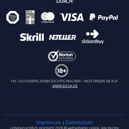
DURCH:
18+. GLÜCKSSPIEL KANN SÜCHTIG MACHEN - HILFE FINDEN SIE AUF
WWW.BZGA.DE
Impressum
Datenschutz
|
Urheberrechtlich geschützt 2026 © wettanbieter.online. Alle Rechte