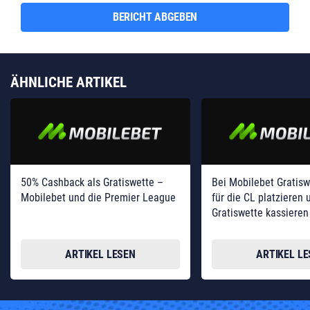
BERICHT ABGEBEN
ÄHNLICHE ARTIKEL
50% Cashback als Gratiswette –
Bei Mobilebet Gratisw
Mobilebet und die Premier League
für die CL platzieren
Gratiswette kassieren
ARTIKEL LESEN
ARTIKEL L