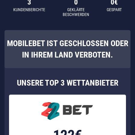
3
0
0€
KUNDENBERICHTE
GEKLÄRTE
GESPART
BESCHWERDEN
MOBILEBET IST GESCHLOSSEN ODER
IN IHREM LAND VERBOTEN.
UNSERE
TOP 3
WETTANBIETER