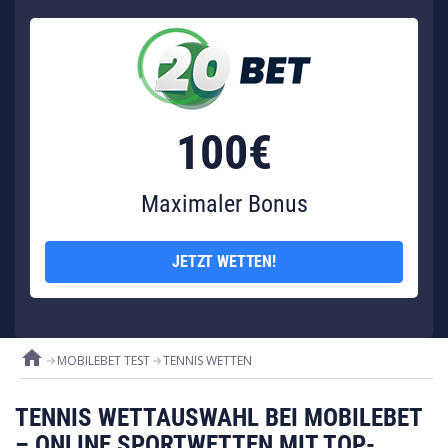
100€
Maximaler Bonus
JETZT WETTEN!
home
MOBILEBET TEST
TENNIS WETTEN
TENNIS WETTAUSWAHL BEI MOBILEBET
– ONLINE SPORTWETTEN MIT TOP-