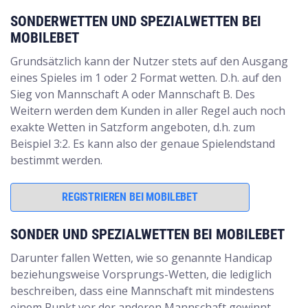
SONDERWETTEN UND SPEZIALWETTEN BEI
MOBILEBET
Grundsätzlich kann der Nutzer stets auf den Ausgang
eines Spieles im 1 oder 2 Format wetten. D.h. auf den
Sieg von Mannschaft A oder Mannschaft B. Des
Weitern werden dem Kunden in aller Regel auch noch
exakte Wetten in Satzform angeboten, d.h. zum
Beispiel 3:2. Es kann also der genaue Spielendstand
bestimmt werden.
REGISTRIEREN BEI MOBILEBET
SONDER UND SPEZIALWETTEN BEI MOBILEBET
Darunter fallen Wetten, wie so genannte Handicap
beziehungsweise Vorsprungs-Wetten, die lediglich
beschreiben, dass eine Mannschaft mit mindestens
einem Punkt vor der anderen Mannschaft gewinnt.