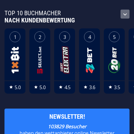
TOP 10 BUCHMACHER
keyboard_arrow_down
NACH KUNDENBEWERTUNG
1
2
3
4
5
5.0
5.0
4.5
3.6
3.5
star
star
star
star
star
NEWSLETTER!
103829 Besucher
haben den wettanbieter.online Newsletter