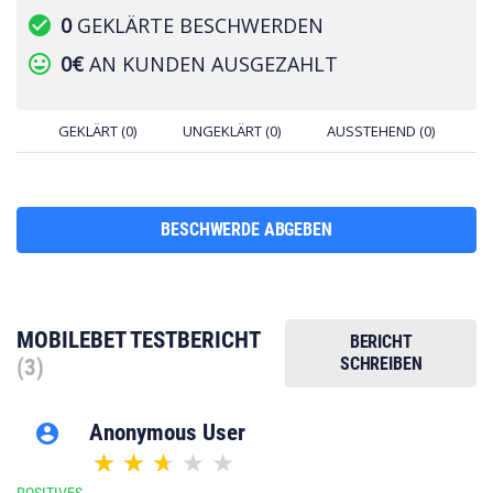
check_circle
0
GEKLÄRTE BESCHWERDEN
tag_faces
0€
AN KUNDEN AUSGEZAHLT
GEKLÄRT (0)
UNGEKLÄRT (0)
AUSSTEHEND (0)
BESCHWERDE ABGEBEN
MOBILEBET TESTBERICHT
BERICHT
SCHREIBEN
(3)
Anonymous User
account_circle