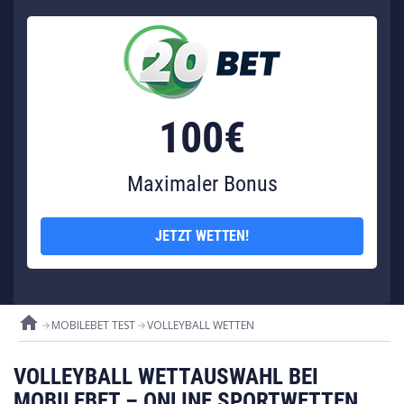
100€
Maximaler Bonus
JETZT WETTEN!
home
MOBILEBET TEST
VOLLEYBALL WETTEN
VOLLEYBALL WETTAUSWAHL BEI
MOBILEBET – ONLINE SPORTWETTEN