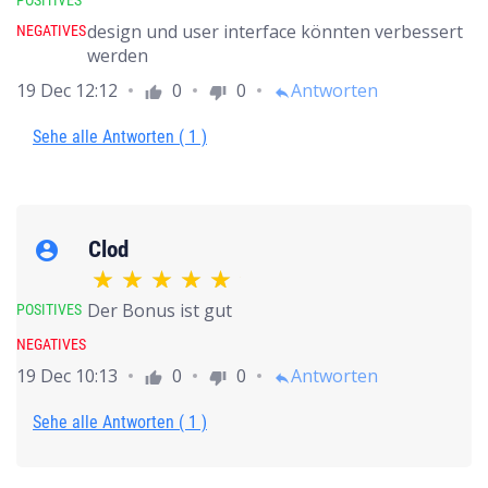
POSITIVES
design und user interface könnten verbessert
NEGATIVES
werden
19 Dec 12:12
0
0
Antworten
thumb_up
thumb_down
reply
Sehe alle Antworten ( 1 )
Clod
account_circle
Der Bonus ist gut
POSITIVES
NEGATIVES
19 Dec 10:13
0
0
Antworten
thumb_up
thumb_down
reply
Sehe alle Antworten ( 1 )