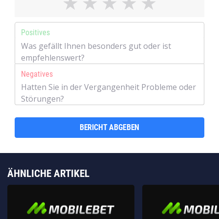
Positives
Negatives
BERICHT ABGEBEN
ÄHNLICHE ARTIKEL