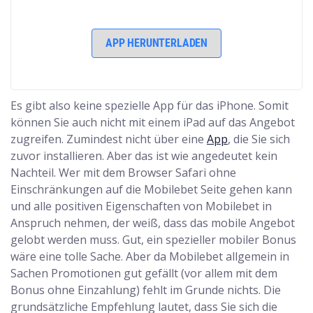
APP HERUNTERLADEN
Es gibt also keine spezielle App für das iPhone. Somit
können Sie auch nicht mit einem iPad auf das Angebot
zugreifen. Zumindest nicht über eine
App
, die Sie sich
zuvor installieren. Aber das ist wie angedeutet kein
Nachteil. Wer mit dem Browser Safari ohne
Einschränkungen auf die Mobilebet Seite gehen kann
und alle positiven Eigenschaften von Mobilebet in
Anspruch nehmen, der weiß, dass das mobile Angebot
gelobt werden muss. Gut, ein spezieller mobiler Bonus
wäre eine tolle Sache. Aber da Mobilebet allgemein in
Sachen Promotionen gut gefällt (vor allem mit dem
Bonus ohne Einzahlung) fehlt im Grunde nichts. Die
grundsätzliche Empfehlung lautet, dass Sie sich die