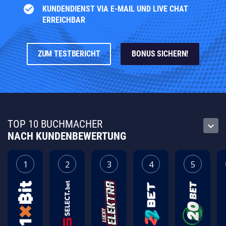
check_circle
KUNDENDIENST VIA E-MAIL UND LIVE CHAT
ERREICHBAR
ZUM TESTBERICHT
BONUS SICHERN!
TOP 10 BUCHMACHER
keyboard_arrow_down
NACH KUNDENBEWERTUNG
1
2
3
4
5