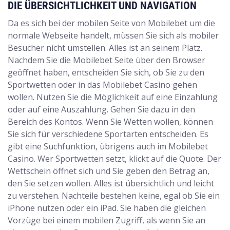
DIE ÜBERSICHTLICHKEIT UND NAVIGATION
Da es sich bei der mobilen Seite von Mobilebet um die
normale Webseite handelt, müssen Sie sich als mobiler
Besucher nicht umstellen. Alles ist an seinem Platz.
Nachdem Sie die Mobilebet Seite über den Browser
geöffnet haben, entscheiden Sie sich, ob Sie zu den
Sportwetten oder in das Mobilebet Casino gehen
wollen. Nutzen Sie die Möglichkeit auf eine Einzahlung
oder auf eine Auszahlung. Gehen Sie dazu in den
Bereich des Kontos. Wenn Sie Wetten wollen, können
Sie sich für verschiedene Sportarten entscheiden. Es
gibt eine Suchfunktion, übrigens auch im Mobilebet
Casino. Wer Sportwetten setzt, klickt auf die Quote. Der
Wettschein öffnet sich und Sie geben den Betrag an,
den Sie setzen wollen. Alles ist übersichtlich und leicht
zu verstehen. Nachteile bestehen keine, egal ob Sie ein
iPhone nutzen oder ein iPad. Sie haben die gleichen
Vorzüge bei einem mobilen Zugriff, als wenn Sie an