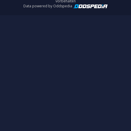
vorbehalten
Data powered by Oddspedia