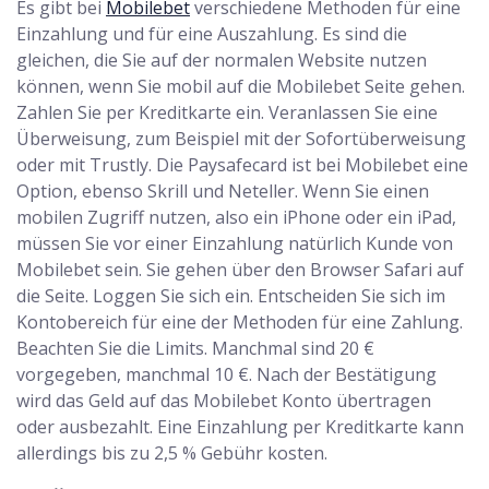
Es gibt bei
Mobilebet
verschiedene Methoden für eine
Einzahlung und für eine Auszahlung. Es sind die
gleichen, die Sie auf der normalen Website nutzen
können, wenn Sie mobil auf die Mobilebet Seite gehen.
Zahlen Sie per Kreditkarte ein. Veranlassen Sie eine
Überweisung, zum Beispiel mit der Sofortüberweisung
oder mit Trustly. Die Paysafecard ist bei Mobilebet eine
Option, ebenso Skrill und Neteller. Wenn Sie einen
mobilen Zugriff nutzen, also ein iPhone oder ein iPad,
müssen Sie vor einer Einzahlung natürlich Kunde von
Mobilebet sein. Sie gehen über den Browser Safari auf
die Seite. Loggen Sie sich ein. Entscheiden Sie sich im
Kontobereich für eine der Methoden für eine Zahlung.
Beachten Sie die Limits. Manchmal sind 20 €
vorgegeben, manchmal 10 €. Nach der Bestätigung
wird das Geld auf das Mobilebet Konto übertragen
oder ausbezahlt. Eine Einzahlung per Kreditkarte kann
allerdings bis zu 2,5 % Gebühr kosten.