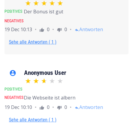
Der Bonus ist gut
POSITIVES
NEGATIVES
19 Dec 10:13
0
0
Antworten
thumb_up
thumb_down
reply
Sehe alle Antworten ( 1 )
Anonymous User
account_circle
POSITIVES
Die Webseite ist albern
NEGATIVES
19 Dec 10:10
0
0
Antworten
thumb_up
thumb_down
reply
Sehe alle Antworten ( 1 )