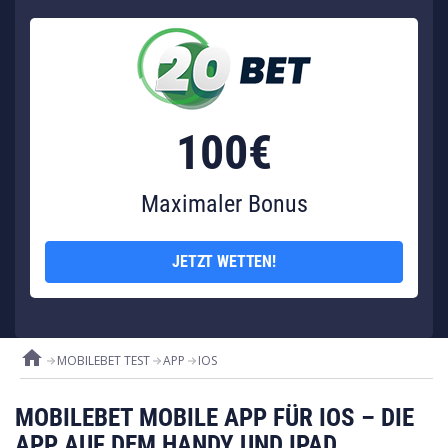
100€
Maximaler Bonus
JETZT WETTEN!
home
MOBILEBET TEST
APP
IOS
MOBILEBET MOBILE APP FÜR IOS – DIE
APP AUF DEM HANDY UND IPAD