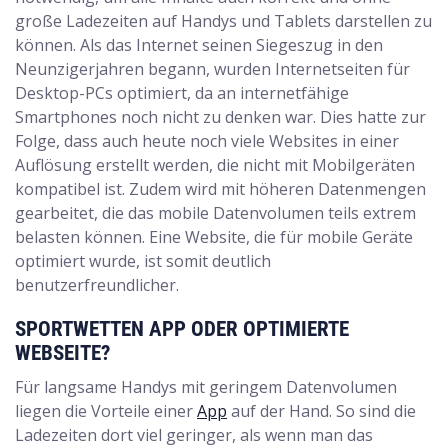
große Ladezeiten auf Handys und Tablets darstellen zu
können. Als das Internet seinen Siegeszug in den
Neunzigerjahren begann, wurden Internetseiten für
Desktop-PCs optimiert, da an internetfähige
Smartphones noch nicht zu denken war. Dies hatte zur
Folge, dass auch heute noch viele Websites in einer
Auflösung erstellt werden, die nicht mit Mobilgeräten
kompatibel ist. Zudem wird mit höheren Datenmengen
gearbeitet, die das mobile Datenvolumen teils extrem
belasten können. Eine Website, die für mobile Geräte
optimiert wurde, ist somit deutlich
benutzerfreundlicher.
SPORTWETTEN APP ODER OPTIMIERTE
WEBSEITE?
Für langsame Handys mit geringem Datenvolumen
liegen die Vorteile einer
App
auf der Hand. So sind die
Ladezeiten dort viel geringer, als wenn man das