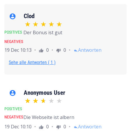
Clod
account_circle
Der Bonus ist gut
POSITIVES
NEGATIVES
19 Dec 10:13
0
0
Antworten
thumb_up
thumb_down
reply
Sehe alle Antworten ( 1 )
Anonymous User
account_circle
POSITIVES
Die Webseite ist albern
NEGATIVES
19 Dec 10:10
0
0
Antworten
thumb_up
thumb_down
reply