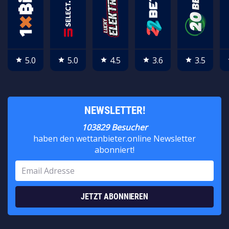
5.0
5.0
4.5
3.6
3.5
star
star
star
star
star
NEWSLETTER!
103829 Besucher
haben den wettanbieter.online Newsletter
abonniert!
JETZT ABONNIEREN