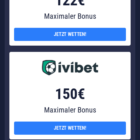
122€
Maximaler Bonus
JETZT WETTEN!
150€
Maximaler Bonus
JETZT WETTEN!