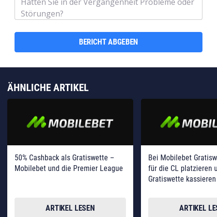
BERICHT ABGEBEN
ÄHNLICHE ARTIKEL
50% Cashback als Gratiswette –
Bei Mobilebet Gratisw
Mobilebet und die Premier League
für die CL platzieren
Gratiswette kassieren
ARTIKEL LESEN
ARTIKEL L