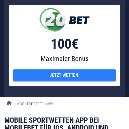
100€
Maximaler Bonus
JETZT WETTEN!
home
MOBILEBET TEST
APP
MOBILE SPORTWETTEN APP BEI
MOBILEBET FÜR IOS, ANDROID UND