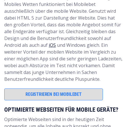
Mobiles Wetten funktioniert bei Mobilebet
ausschließlich über die mobile Website. Genutzt wird
dabei HTML 5 zur Darstellung der Website. Dies hat
den großen Vorteil, dass das mobile Angebot somit für
alle Endgeräte verfügbar ist. Gleichzeitig bleiben das
Design und die Benutzerfreundlichkeit sowohl auf
Android als auch auf
iOS
und Windows gleich. Ein
weiterer Vorteil der mobilen Website im Vergleich zu
einer möglichen App sind die sehr geringen Ladezeiten,
wobei auch Abstürze im Test nicht vorkamen. Damit
sammelt das junge Unternehmen in Sachen
Benutzerfreundlichkeit deutliche Pluspunkte.
REGISTRIEREN BEI MOBILEBET
OPTIMIERTE WEBSEITEN FÜR MOBILE GERÄTE?
Optimierte Webseiten sind in der heutigen Zeit
notwendig, um alle Inhalte auch korrekt und ohne