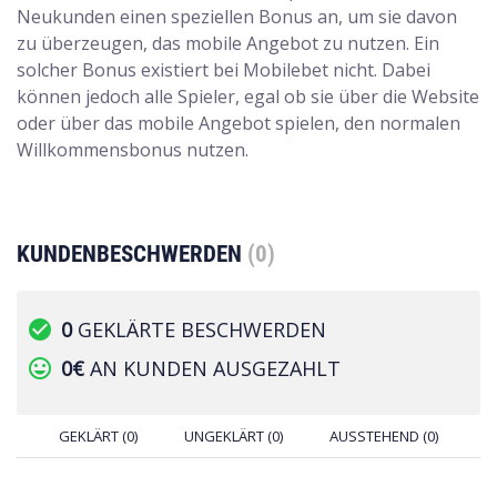
Neukunden einen speziellen Bonus an, um sie davon
zu überzeugen, das mobile Angebot zu nutzen. Ein
solcher Bonus existiert bei Mobilebet nicht. Dabei
können jedoch alle Spieler, egal ob sie über die Website
oder über das mobile Angebot spielen, den normalen
Willkommensbonus nutzen.
KUNDENBESCHWERDEN
(0)
check_circle
0
GEKLÄRTE BESCHWERDEN
tag_faces
0€
AN KUNDEN AUSGEZAHLT
GEKLÄRT (0)
UNGEKLÄRT (0)
AUSSTEHEND (0)