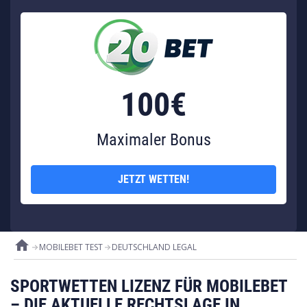
100€
Maximaler Bonus
JETZT WETTEN!
home
MOBILEBET TEST
DEUTSCHLAND LEGAL
SPORTWETTEN LIZENZ FÜR MOBILEBET
– DIE AKTUELLE RECHTSLAGE IN