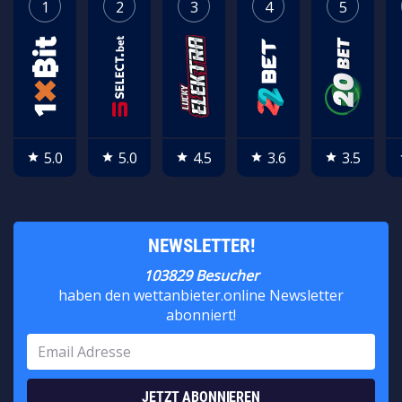
1
2
3
4
5
5.0
5.0
4.5
3.6
3.5
star
star
star
star
star
NEWSLETTER!
103829 Besucher
haben den wettanbieter.online Newsletter
abonniert!
JETZT ABONNIEREN