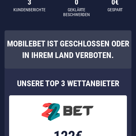
3
0
0€
KUNDENBERICHTE
GEKLÄRTE
GESPART
BESCHWERDEN
MOBILEBET IST GESCHLOSSEN ODER
IN IHREM LAND VERBOTEN.
UNSERE
TOP 3
WETTANBIETER