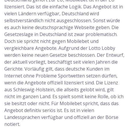
lizensiert. Das ist die einfache Logik. Das Angebot ist in
vielen Ländern verfügbar, Deutschland wird
selbstverständlich nicht ausgeschlossen. Sonst würde
es auch keine deutschsprachige Webseite geben. Die
Gesetzeslage in Deutschland ist zwar problematisch.
Doch sie spricht nicht gegen Mobilebet und
vergleichbare Angebote. Aufgrund der Lotto Lobby
werden keine neuen Gesetze beschlossen. Der Entwurf,
der aktuell vorliegt, beschäftigt seit vielen Jahren die
Gerichte. Vorläufig gilt, dass deutsche Kunden im
Internet ohne Probleme Sportwetten setzen dürfen,
wenn die Angebote offiziell lizensiert sind. Die Lizenz
aus Schleswig-Holstein, die allseits gelobt wird, gilt
nicht im ganzen Land. Es spielt somit keine Rolle, ob ich
sie besitzt oder nicht. Für Mobilebet spricht, dass das
Angebot definitiv seriös ist. Es ist in vielen
Landessprachen verfügbar und offiziell an der Börse
notiert.