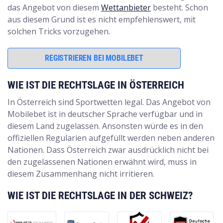
das Angebot von diesem
Wettanbieter
besteht. Schon
aus diesem Grund ist es nicht empfehlenswert, mit
solchen Tricks vorzugehen.
REGISTRIEREN BEI MOBILEBET
WIE IST DIE RECHTSLAGE IN ÖSTERREICH
In Österreich sind Sportwetten legal. Das Angebot von
Mobilebet ist in deutscher Sprache verfügbar und in
diesem Land zugelassen. Ansonsten würde es in den
offiziellen Regularien aufgefüllt werden neben anderen
Nationen. Dass Österreich zwar ausdrücklich nicht bei
den zugelassenen Nationen erwähnt wird, muss in
diesem Zusammenhang nicht irritieren.
WIE IST DIE RECHTSLAGE IN DER SCHWEIZ?