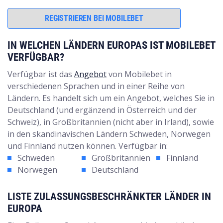
REGISTRIEREN BEI MOBILEBET
IN WELCHEN LÄNDERN EUROPAS IST MOBILEBET
VERFÜGBAR?
Verfügbar ist das
Angebot
von Mobilebet in
verschiedenen Sprachen und in einer Reihe von
Ländern. Es handelt sich um ein Angebot, welches Sie in
Deutschland (und ergänzend in Österreich und der
Schweiz), in Großbritannien (nicht aber in Irland), sowie
in den skandinavischen Ländern Schweden, Norwegen
und Finnland nutzen können. Verfügbar in:
Schweden
Großbritannien
Finnland
Norwegen
Deutschland
LISTE ZULASSUNGSBESCHRÄNKTER LÄNDER IN
EUROPA