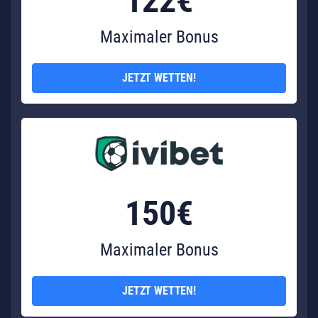
122€
Maximaler Bonus
JETZT WETTEN!
150€
Maximaler Bonus
JETZT WETTEN!