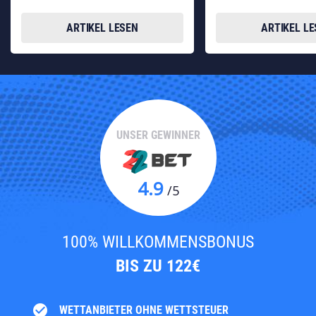
ARTIKEL LESEN
ARTIKEL L
UNSER GEWINNER
4.9
/5
100% WILLKOMMENSBONUS
BIS ZU 122€
check_circle
WETTANBIETER OHNE WETTSTEUER