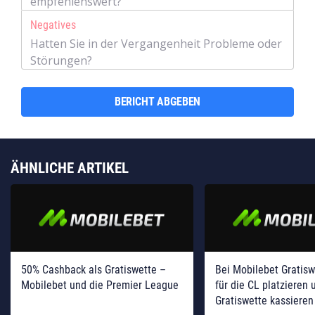
Negatives
BERICHT ABGEBEN
ÄHNLICHE ARTIKEL
50% Cashback als Gratiswette –
Bei Mobilebet Gratisw
Mobilebet und die Premier League
für die CL platzieren
Gratiswette kassieren