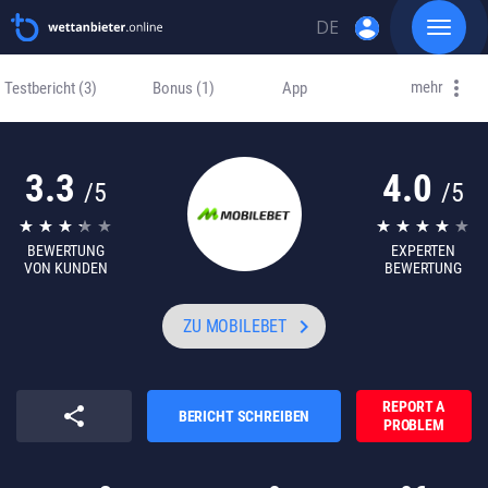
account_circle
DE
Toggle
navigat
Skip
EN
to
mehr
Testbericht
(3)
Bonus
(1)
App
content
RU
3.3
4.0
/5
/5
BEWERTUNG
EXPERTEN
VON KUNDEN
BEWERTUNG
keyboard_arrow_right
ZU MOBILEBET
REPORT A
share
BERICHT SCHREIBEN
PROBLEM