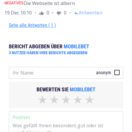
Die Webseite ist albern
NEGATIVES
19 Dec 10:10
0
0
Antworten
thumb_up
thumb_down
reply
Sehe alle Antworten ( 1 )
BERICHT ABGEBEN ÜBER
MOBILEBET
3
NUTZER HABEN IHRE BERICHTE ABGEGEBEN
anonym
BEWERTEN SIE
MOBILEBET
Positives