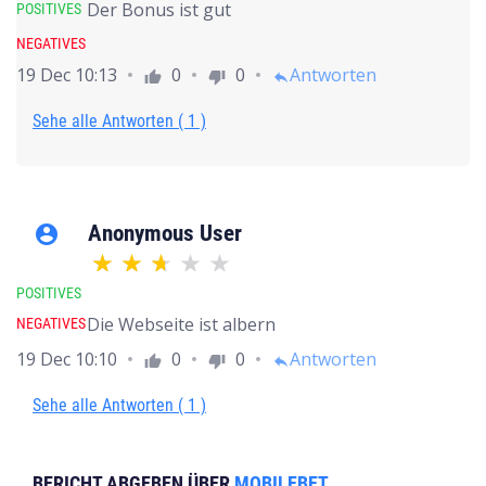
Der Bonus ist gut
POSITIVES
NEGATIVES
19 Dec 10:13
0
0
Antworten
thumb_up
thumb_down
reply
Sehe alle Antworten ( 1 )
Anonymous User
account_circle
POSITIVES
Die Webseite ist albern
NEGATIVES
19 Dec 10:10
0
0
Antworten
thumb_up
thumb_down
reply
Sehe alle Antworten ( 1 )
BERICHT ABGEBEN ÜBER
MOBILEBET