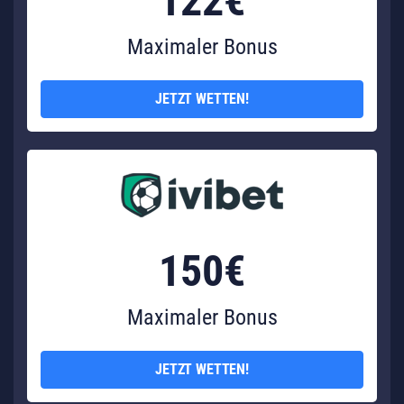
122€
Maximaler Bonus
JETZT WETTEN!
150€
Maximaler Bonus
JETZT WETTEN!