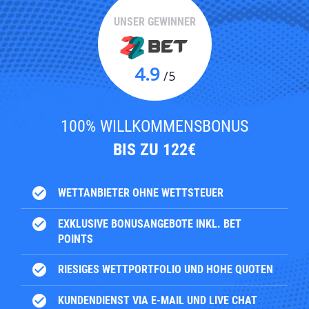
UNSER GEWINNER
4.9
/5
100% WILLKOMMENSBONUS
BIS ZU 122€
check_circle
WETTANBIETER OHNE WETTSTEUER
check_circle
EXKLUSIVE BONUSANGEBOTE INKL. BET
POINTS
check_circle
RIESIGES WETTPORTFOLIO UND HOHE QUOTEN
check_circle
KUNDENDIENST VIA E-MAIL UND LIVE CHAT