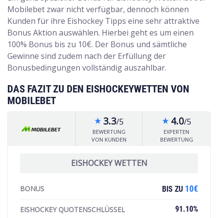
Mobilebet zwar nicht verfügbar, dennoch können
Kunden für ihre Eishockey Tipps eine sehr attraktive
Bonus Aktion auswählen. Hierbei geht es um einen
100% Bonus bis zu 10€. Der Bonus und sämtliche
Gewinne sind zudem nach der Erfüllung der
Bonusbedingungen vollständig auszahlbar.
DAS FAZIT ZU DEN EISHOCKEYWETTEN VON
MOBILEBET
3.3
4.0
/5
/5
star_rate
star_rate
BEWERTUNG
EXPERTEN
VON KUNDEN
BEWERTUNG
EISHOCKEY WETTEN
10€
BONUS
BIS ZU
91.10%
EISHOCKEY QUOTENSCHLÜSSEL