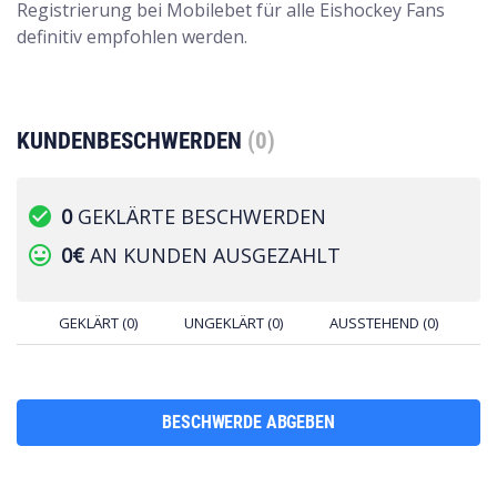
Registrierung bei Mobilebet für alle Eishockey Fans
definitiv empfohlen werden.
KUNDENBESCHWERDEN
(0)
check_circle
0
GEKLÄRTE BESCHWERDEN
tag_faces
0€
AN KUNDEN AUSGEZAHLT
GEKLÄRT (0)
UNGEKLÄRT (0)
AUSSTEHEND (0)
BESCHWERDE ABGEBEN