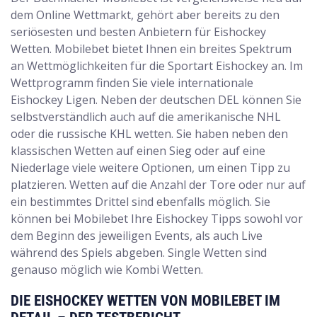
dem Online Wettmarkt, gehört aber bereits zu den
seriösesten und besten Anbietern für Eishockey
Wetten. Mobilebet bietet Ihnen ein breites Spektrum
an Wettmöglichkeiten für die Sportart Eishockey an. Im
Wettprogramm finden Sie viele internationale
Eishockey Ligen. Neben der deutschen DEL können Sie
selbstverständlich auch auf die amerikanische NHL
oder die russische KHL wetten. Sie haben neben den
klassischen Wetten auf einen Sieg oder auf eine
Niederlage viele weitere Optionen, um einen Tipp zu
platzieren. Wetten auf die Anzahl der Tore oder nur auf
ein bestimmtes Drittel sind ebenfalls möglich. Sie
können bei Mobilebet Ihre Eishockey Tipps sowohl vor
dem Beginn des jeweiligen Events, als auch Live
während des Spiels abgeben. Single Wetten sind
genauso möglich wie Kombi Wetten.
DIE EISHOCKEY WETTEN VON MOBILEBET IM