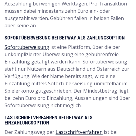
Auszahlung bei wenigen Werktagen. Pro Transaktion
müssen dabei mindestens zehn Euro ein- oder
ausgezahlt werden. Gebühren fallen in beiden Fällen
aber keine an.
SOFORTÜBERWEISUNG BEI BETWAY ALS ZAHLUNGSOPTION
Sofortüberweisung
ist eine Plattform, über die per
unkomplizierter Überweisung eine gebührenfreie
Einzahlung getätigt werden kann. Sofortüberweisung
steht nur Nutzern aus Deutschland und Österreich zur
Verfügung. Wie der Name bereits sagt, wird eine
Einzahlung mittels Sofortüberweisung unmittelbar im
Spielerkonto gutgeschrieben. Der Mindestbetrag liegt
bei zehn Euro pro Einzahlung, Auszahlungen sind über
Sofortüberweisung nicht möglich.
LASTSCHRIFTVERFAHREN BEI BETWAY ALS
EINZAHLUNGSOPTION
Der Zahlungsweg per
Lastschriftverfahren
ist bei