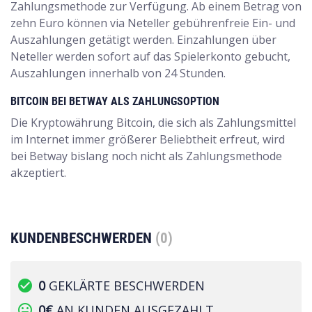
Zahlungsmethode zur Verfügung. Ab einem Betrag von
zehn Euro können via Neteller gebührenfreie Ein- und
Auszahlungen getätigt werden. Einzahlungen über
Neteller werden sofort auf das Spielerkonto gebucht,
Auszahlungen innerhalb von 24 Stunden.
BITCOIN BEI BETWAY ALS ZAHLUNGSOPTION
Die Kryptowährung Bitcoin, die sich als Zahlungsmittel
im Internet immer größerer Beliebtheit erfreut, wird
bei Betway bislang noch nicht als Zahlungsmethode
akzeptiert.
KUNDENBESCHWERDEN
(0)
check_circle
0
GEKLÄRTE BESCHWERDEN
tag_faces
0€
AN KUNDEN AUSGEZAHLT