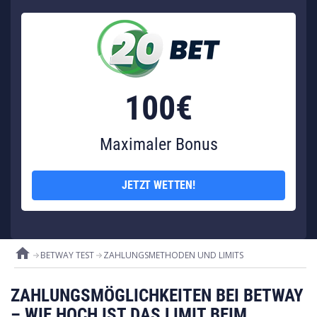
100€
Maximaler Bonus
JETZT WETTEN!
home
BETWAY TEST
ZAHLUNGSMETHODEN UND LIMITS
ZAHLUNGSMÖGLICHKEITEN BEI BETWAY
– WIE HOCH IST DAS LIMIT BEIM