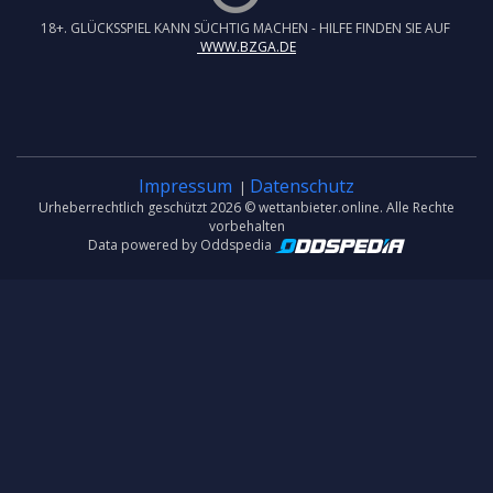
18+. GLÜCKSSPIEL KANN SÜCHTIG MACHEN - HILFE FINDEN SIE AUF
WWW.BZGA.DE
Impressum
Datenschutz
|
Urheberrechtlich geschützt 2026 © wettanbieter.online. Alle Rechte
vorbehalten
Data powered by Oddspedia