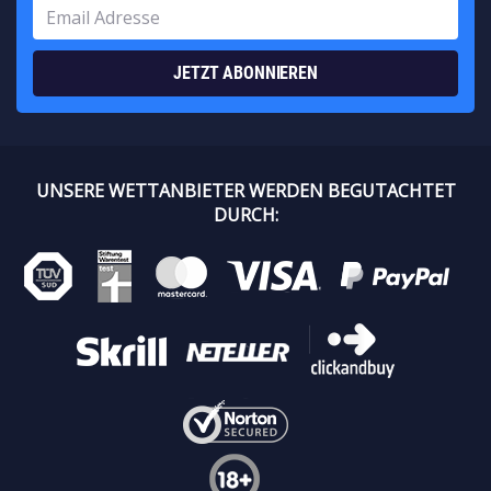
JETZT ABONNIEREN
UNSERE WETTANBIETER WERDEN BEGUTACHTET
DURCH: