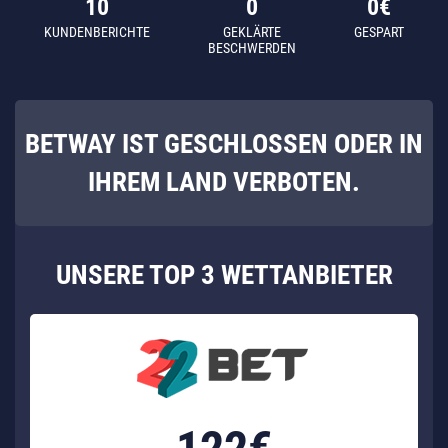
10
0
0€
KUNDENBERICHTE
GEKLÄRTE
GESPART
BESCHWERDEN
BETWAY IST GESCHLOSSEN ODER IN
IHREM LAND VERBOTEN.
UNSERE
TOP 3
WETTANBIETER