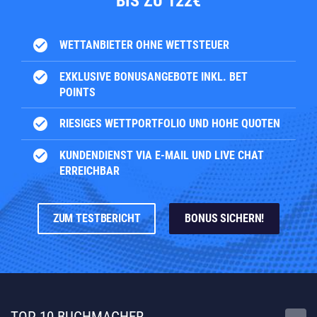
BIS ZU 122€
check_circle
WETTANBIETER OHNE WETTSTEUER
check_circle
EXKLUSIVE BONUSANGEBOTE INKL. BET
POINTS
check_circle
RIESIGES WETTPORTFOLIO UND HOHE QUOTEN
check_circle
KUNDENDIENST VIA E-MAIL UND LIVE CHAT
ERREICHBAR
ZUM TESTBERICHT
BONUS SICHERN!