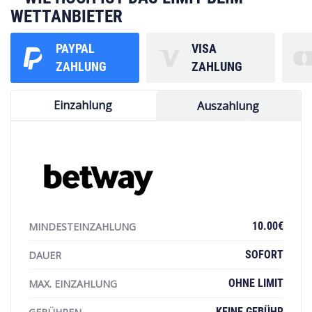
WETTANBIETER
PAYPAL
VISA
ZAHLUNG
ZAHLUNG
Einzahlung
Auszahlung
10.00€
MINDESTEINZAHLUNG
SOFORT
DAUER
OHNE LIMIT
MAX. EINZAHLUNG
KEINE GEBÜHR